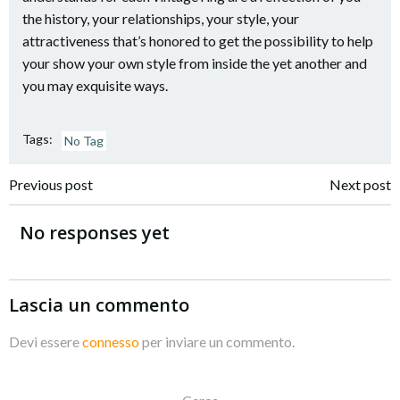
the history, your relationships, your style, your
attractiveness that’s honored to get the possibility to help
your show your own style from inside the yet another and
you may exquisite ways.
Tags:
No Tag
Navigazione
Navigazione
Previous post
Next post
articoli
articoli
No responses yet
Lascia un commento
Devi essere
connesso
per inviare un commento.