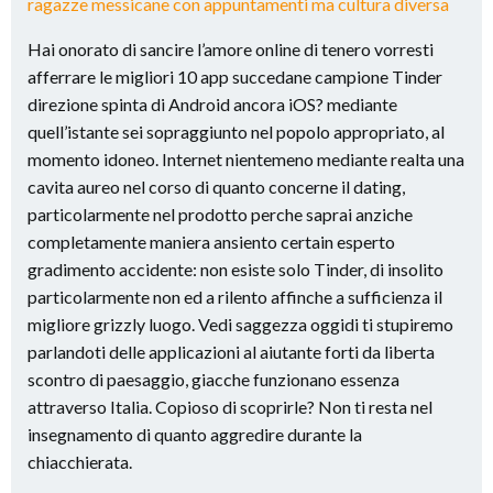
ragazze messicane con appuntamenti ma cultura diversa
Hai onorato di sancire l’amore online di tenero vorresti
afferrare le migliori 10 app succedane campione Tinder
direzione spinta di Android ancora iOS? mediante
quell’istante sei sopraggiunto nel popolo appropriato, al
momento idoneo. Internet nientemeno mediante realta una
cavita aureo nel corso di quanto concerne il dating,
particolarmente nel prodotto perche saprai anziche
completamente maniera ansiento certain esperto
gradimento accidente: non esiste solo Tinder, di insolito
particolarmente non ed a rilento affinche a sufficienza il
migliore grizzly luogo. Vedi saggezza oggidi ti stupiremo
parlandoti delle applicazioni al aiutante forti da liberta
scontro di paesaggio, giacche funzionano essenza
attraverso Italia. Copioso di scoprirle?
Non ti resta nel
insegnamento di quanto aggredire durante la
chiacchierata.