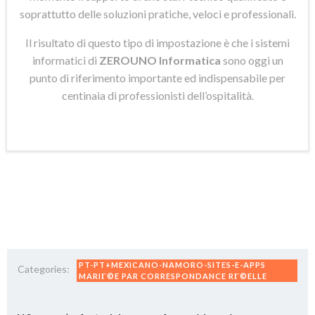
soprattutto delle soluzioni pratiche, veloci e professionali.
Il risultato di questo tipo di impostazione è che i sistemi
informatici di
ZEROUNO Informatica
sono oggi un
punto di riferimento importante ed indispensabile per
centinaia di professionisti dell’ospitalità.
PT-PT+MEXICANO-NAMORO-SITES-E-APPS
Categories:
MARIГ©E PAR CORRESPONDANCE RГ©ELLE