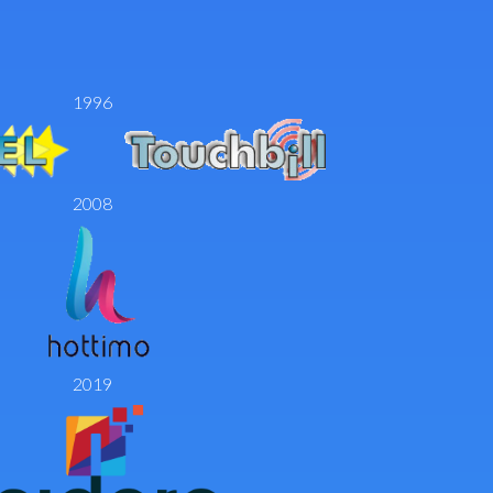
1996
2008
2019