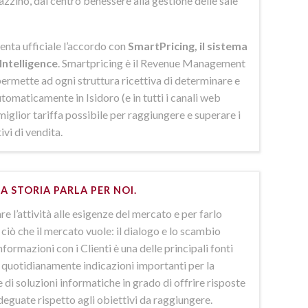
azzino, dal centro benessere alla gestione delle sale
enta ufficiale l’accordo con
SmartPricing, il sistema
Intelligence
. Smartpricing è il Revenue Management
ermette ad ogni struttura ricettiva di determinare e
omaticamente in Isidoro (e in tutti i canali web
 miglior tariffa possibile per raggiungere e superare i
ivi di vendita.
A STORIA PARLA PER NOI.
e l’attività alle esigenze del mercato e per farlo
ciò che il mercato vuole: il dialogo e lo scambio
nformazioni con i Clienti è una delle principali fonti
e quotidianamente indicazioni importanti per la
 di soluzioni informatiche in grado di offrire risposte
deguate rispetto agli obiettivi da raggiungere.