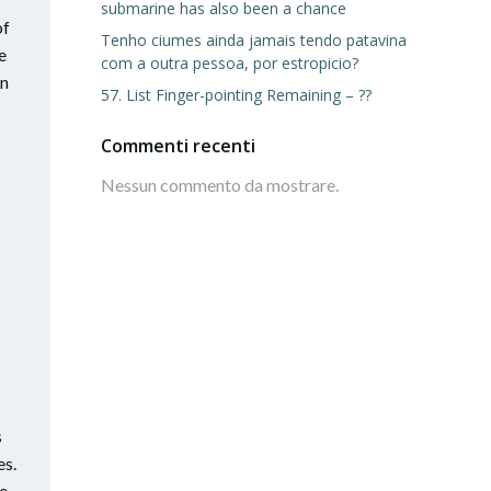
submarine has also been a chance
of
Tenho ciumes ainda jamais tendo patavina
e
com a outra pessoa, por estropicio?
en
57. List Finger-pointing Remaining – ??
Commenti recenti
Nessun commento da mostrare.
s
es.
de