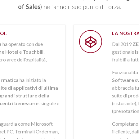
of Sales
) ne fanno il suo punto di forza.
OI.
LA NOSTRA
a
ha operato con due
Dal 2019
ZE
ne Hotel
e
Touchbill
,
gestionale
I
o aree dell’ospitalità,
fruibili a tutt
Funzionalità 
rmatica
ha iniziato la
Software
sv
ite di applicativi di ultima
abbraccia tut
grandi strutture della
suite di pro
i centri benessere
: singole e
(ristorante),
(prenotazion
anguardia come Microsoft
Completano la
et PC, Terminali Orderman,
il cliente, da