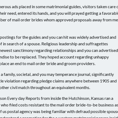
erous ads placed in some matrimonial guides, visitors taken care 
eir need, entered its hands, and you will prayed getting a favorabl
a number of mail order brides whom approved proposals away from m
postings for the guides and you can hit was widely advertised and
 in search of a spouse.
Religious leadership and suffragettes
newest sanctimony regarding relationships and you can advertised
handise to be replaced. They hoped account regarding unhappy
 place an end to mail order bride and groom providers.
 family, societal, and you may temperance journal, significantly
tle violation regarding pledge claims anywhere between 1905 and
other civil match throughout an equivalent months.
son Every day Reports from inside the Hutchinson, Kansas ran a
 who filed costs resistant to the mail order bride-to-be business a
of us postal agency was being familiar with defraud possible spous
, understand a promotion for the a western matrimonial papers insi