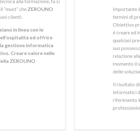
ecnica alla formazione, fa si
 il “must” che
ZEROUNO
Importante è
uoi clienti.
termini di pr
Obiettivo pr
siano in linea con le
è creare ed i
ell’ospitalità ed offrire
qualsiasi pr
ella gestione informatica
suo possesso,
ttivo. Creare valore nelle
relazione alle
e della ZEROUNO
momento il s
delle soluzio
Il risultato 
informatici 
riferimento 
professionisti