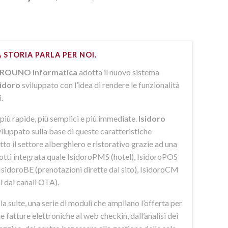
 STORIA PARLA PER NOI.
ROUNO Informatica
adotta il nuovo sistema
sidoro
sviluppato con l’idea di rendere le funzionalità
i.
più rapide, più semplici e più immediate.
Isidoro
iluppato sulla base di queste caratteristiche
to il settore alberghiero e ristorativo grazie ad una
dotti integrata quale IsidoroPMS (hotel), IsidoroPOS
 IsidoroBE (prenotazioni dirette dal sito), IsidoroCM
i dai canali OTA).
 suite, una serie di moduli che ampliano l’offerta per
lle fatture elettroniche al web checkin, dall’analisi dei