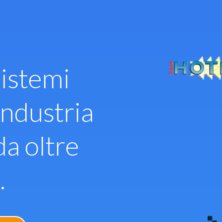
istemi
industria
da oltre
.