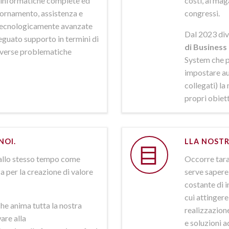
ni informatiche complete ed
costi, al mag
iornamento, assistenza e
congressi.
 tecnologicamente avanzate
Dal 2023 div
deguato supporto in termini di
di Business 
iverse problematiche
System che p
impostare aut
collegati) la
propri obiett
NOI.
LLA NOSTR
allo stesso tempo come
Occorre tarar
a per la creazione di valore
serve sapere 
costante di i
cui attinger
he anima tutta la nostra
realizzazione
are alla
e soluzioni a