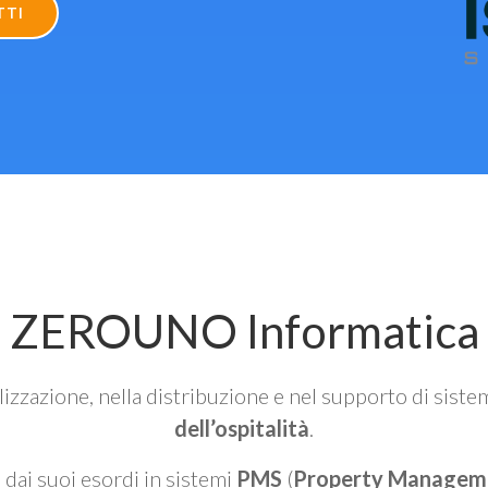
TTI
ZEROUNO Informatica
alizzazione, nella distribuzione e nel supporto di siste
dell’ospitalità
.
n dai suoi esordi in sistemi
PMS
(
Property Managem