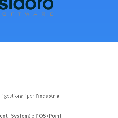
mi gestionali per
l’industria
ent System
) e
POS
(
Point