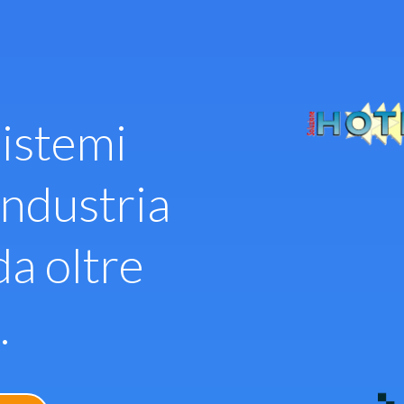
istemi
industria
da oltre
.