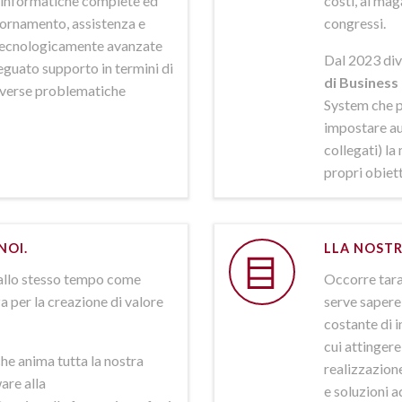
ni informatiche complete ed
costi, al mag
iornamento, assistenza e
congressi.
 tecnologicamente avanzate
Dal 2023 div
deguato supporto in termini di
di Business 
iverse problematiche
System che p
impostare aut
collegati) la
propri obiett
NOI.
LLA NOSTR
allo stesso tempo come
Occorre tarar
a per la creazione di valore
serve sapere 
costante di i
cui attinger
he anima tutta la nostra
realizzazione
are alla
e soluzioni a