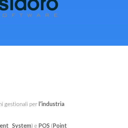
mi gestionali per
l’industria
ent System
) e
POS
(
Point