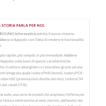
 STORIA PARLA PER NOI.
ROUNO Informatica
adotta il nuovo sistema
sidoro
sviluppato con l’idea di rendere le funzionalità
i.
più rapide, più semplici e più immediate.
Isidoro
iluppato sulla base di queste caratteristiche
to il settore alberghiero e ristorativo grazie ad una
dotti integrata quale IsidoroPMS (hotel), IsidoroPOS
 IsidoroBE (prenotazioni dirette dal sito), IsidoroCM
i dai canali OTA).
 suite, una serie di moduli che ampliano l’offerta per
lle fatture elettroniche al web checkin, dall’analisi dei