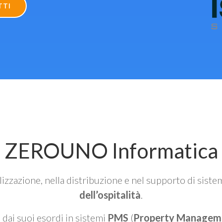
TTI
ZEROUNO Informatica
alizzazione, nella distribuzione e nel supporto di siste
dell’ospitalità
.
n dai suoi esordi in sistemi
PMS
(
Property Managem