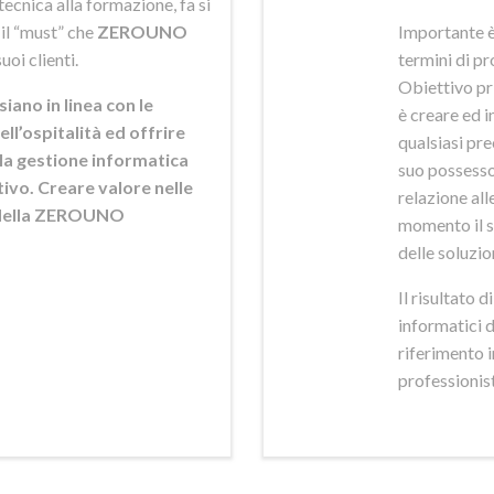
ecnica alla formazione, fa si
 il “must” che
ZEROUNO
Importante è
uoi clienti.
termini di pr
Obiettivo pr
siano in linea con le
è creare ed i
ell’ospitalità ed offrire
qualsiasi pr
ella gestione informatica
suo possesso,
ttivo. Creare valore nelle
relazione alle
e della ZEROUNO
momento il s
delle soluzio
Il risultato 
informatici 
riferimento 
professionisti