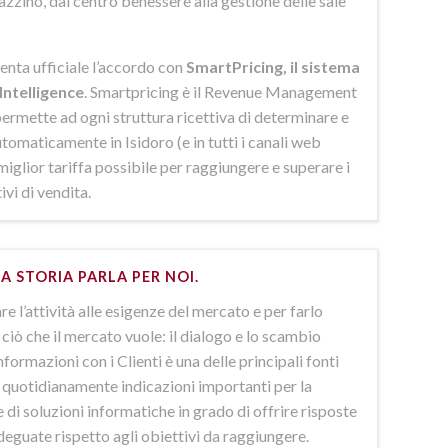
azzino, dal centro benessere alla gestione delle sale
enta ufficiale l’accordo con
SmartPricing, il sistema
Intelligence
. Smartpricing è il Revenue Management
ermette ad ogni struttura ricettiva di determinare e
omaticamente in Isidoro (e in tutti i canali web
 miglior tariffa possibile per raggiungere e superare i
ivi di vendita.
A STORIA PARLA PER NOI.
e l’attività alle esigenze del mercato e per farlo
ciò che il mercato vuole: il dialogo e lo scambio
nformazioni con i Clienti è una delle principali fonti
e quotidianamente indicazioni importanti per la
 di soluzioni informatiche in grado di offrire risposte
deguate rispetto agli obiettivi da raggiungere.