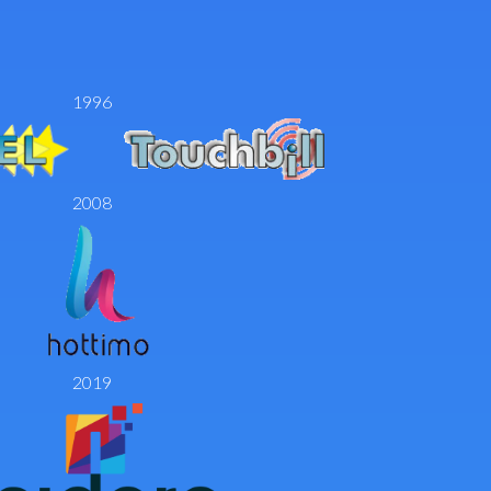
1996
2008
2019