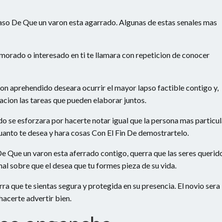
aso De Que un varon esta agarrado. Algunas de estas senales mas
morado o interesado en ti te llamara con repeticion de conocer
ron aprehendido deseara ocurrir el mayor lapso factible contigo y,
pacion las tareas que pueden elaborar juntos.
do se esforzara por hacerte notar igual que la persona mas particul
cuanto te desea y hara cosas Con El Fin De demostrartelo.
De Que un varon esta aferrado contigo, querra que las seres querid
nal sobre que el desea que tu formes pieza de su vida.
a que te sientas segura y protegida en su presencia. El novio sera
 hacerte advertir bien.