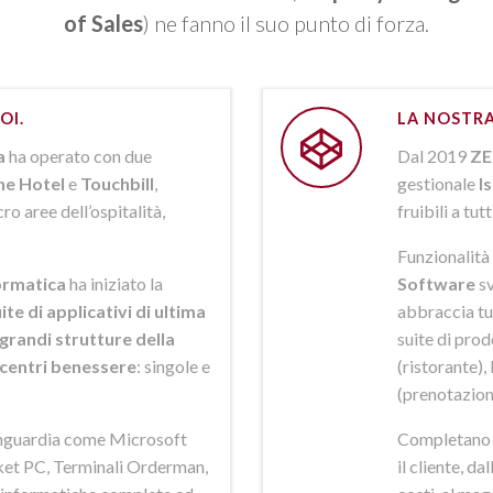
of Sales
) ne fanno il suo punto di forza.
OI.
LA NOSTRA
a
ha operato con due
Dal 2019
ZE
ne Hotel
e
Touchbill
,
gestionale
I
o aree dell’ospitalità,
fruibili a tutt
Funzionalità 
rmatica
ha iniziato la
Software
sv
ite di applicativi di ultima
abbraccia tut
grandi strutture della
suite di pro
i centri benessere
: singole e
(ristorante),
(prenotazion
anguardia come Microsoft
Completano la
et PC, Terminali Orderman,
il cliente, da