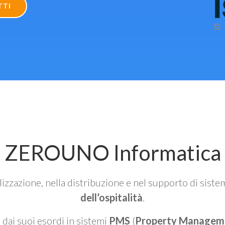
TTI
ZEROUNO Informatica
alizzazione, nella distribuzione e nel supporto di siste
dell’ospitalità
.
n dai suoi esordi in sistemi
PMS
(
Property Managem