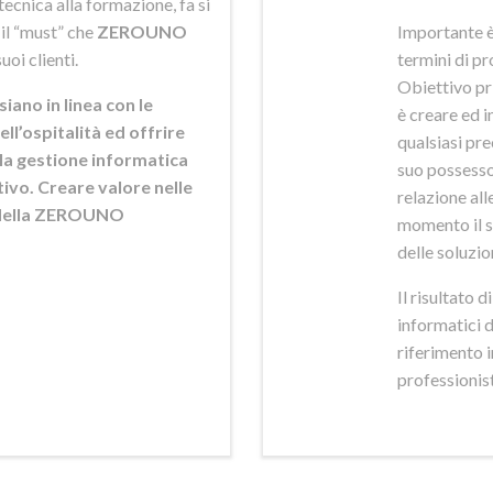
ecnica alla formazione, fa si
 il “must” che
ZEROUNO
Importante è
uoi clienti.
termini di pr
Obiettivo pr
siano in linea con le
è creare ed i
ell’ospitalità ed offrire
qualsiasi pr
ella gestione informatica
suo possesso,
ttivo. Creare valore nelle
relazione alle
e della ZEROUNO
momento il s
delle soluzio
Il risultato 
informatici 
riferimento 
professionisti