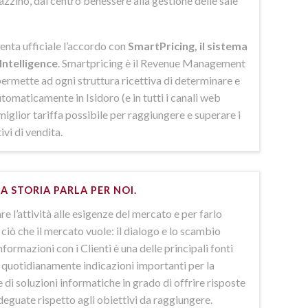
azzino, dal centro benessere alla gestione delle sale
enta ufficiale l’accordo con
SmartPricing, il sistema
Intelligence
. Smartpricing è il Revenue Management
ermette ad ogni struttura ricettiva di determinare e
omaticamente in Isidoro (e in tutti i canali web
 miglior tariffa possibile per raggiungere e superare i
ivi di vendita.
A STORIA PARLA PER NOI.
e l’attività alle esigenze del mercato e per farlo
ciò che il mercato vuole: il dialogo e lo scambio
nformazioni con i Clienti è una delle principali fonti
e quotidianamente indicazioni importanti per la
 di soluzioni informatiche in grado di offrire risposte
deguate rispetto agli obiettivi da raggiungere.