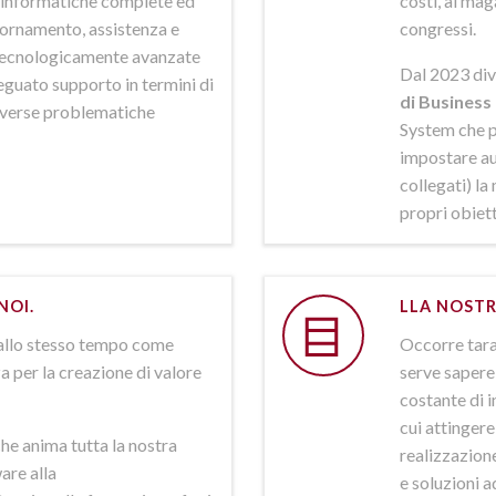
ni informatiche complete ed
costi, al mag
iornamento, assistenza e
congressi.
 tecnologicamente avanzate
Dal 2023 div
deguato supporto in termini di
di Business 
iverse problematiche
System che p
impostare aut
collegati) la
propri obiett
NOI.
LLA NOSTR
allo stesso tempo come
Occorre tarar
a per la creazione di valore
serve sapere 
costante di i
cui attinger
he anima tutta la nostra
realizzazione
are alla
e soluzioni a