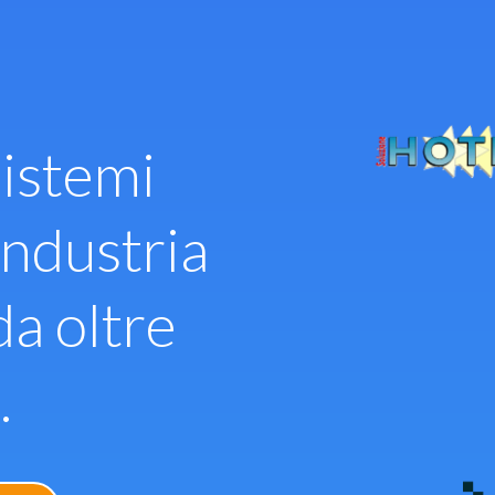
istemi
industria
da oltre
.