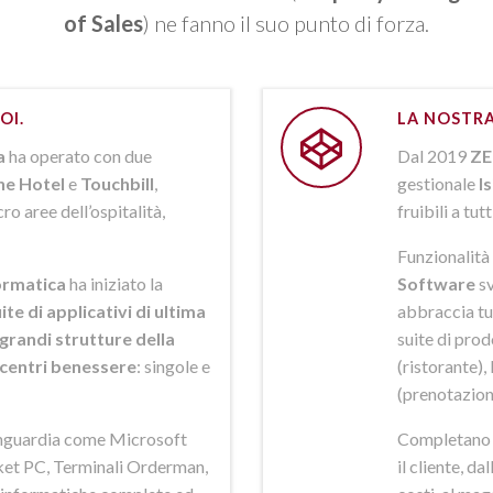
of Sales
) ne fanno il suo punto di forza.
OI.
LA NOSTRA
a
ha operato con due
Dal 2019
ZE
ne Hotel
e
Touchbill
,
gestionale
I
o aree dell’ospitalità,
fruibili a tutt
Funzionalità 
rmatica
ha iniziato la
Software
sv
ite di applicativi di ultima
abbraccia tut
grandi strutture della
suite di pro
i centri benessere
: singole e
(ristorante),
(prenotazion
anguardia come Microsoft
Completano la
et PC, Terminali Orderman,
il cliente, da