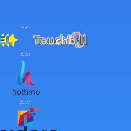
1996
2008
2019