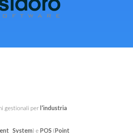
mi gestionali per
l’industria
ent System
) e
POS
(
Point