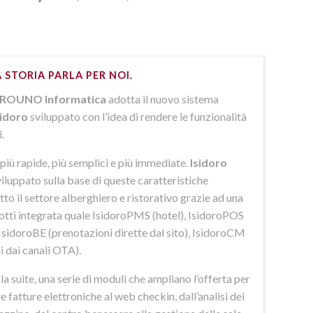
 STORIA PARLA PER NOI.
ROUNO Informatica
adotta il nuovo sistema
sidoro
sviluppato con l’idea di rendere le funzionalità
i.
più rapide, più semplici e più immediate.
Isidoro
iluppato sulla base di queste caratteristiche
to il settore alberghiero e ristorativo grazie ad una
dotti integrata quale IsidoroPMS (hotel), IsidoroPOS
 IsidoroBE (prenotazioni dirette dal sito), IsidoroCM
i dai canali OTA).
 suite, una serie di moduli che ampliano l’offerta per
lle fatture elettroniche al web checkin, dall’analisi dei