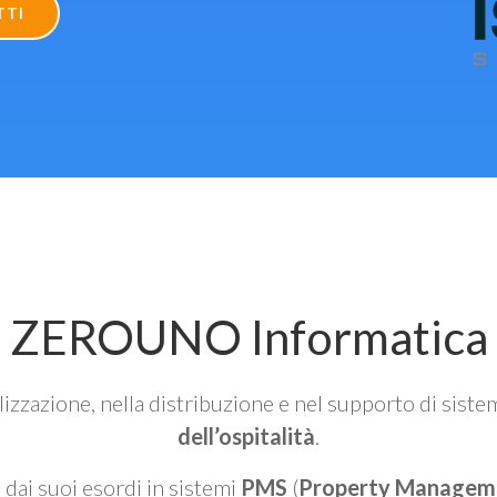
TTI
ZEROUNO Informatica
alizzazione, nella distribuzione e nel supporto di siste
dell’ospitalità
.
n dai suoi esordi in sistemi
PMS
(
Property Managem