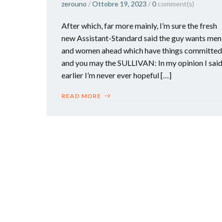
zerouno
/
Ottobre 19, 2023
/
0
comment(s)
After which, far more mainly, I’m sure the fresh
new Assistant-Standard said the guy wants men
and women ahead which have things committed
and you may the SULLIVAN: In my opinion I sai
earlier I’m never ever hopeful […]
READ MORE