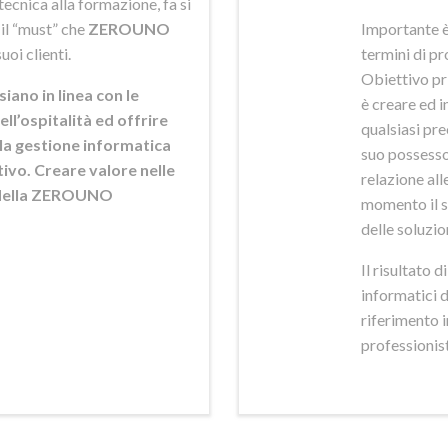
ecnica alla formazione, fa si
 il “must” che
ZEROUNO
Importante è
uoi clienti.
termini di pr
Obiettivo pr
siano in linea con le
è creare ed i
ell’ospitalità ed offrire
qualsiasi pr
ella gestione informatica
suo possesso,
ttivo. Creare valore nelle
relazione alle
e della ZEROUNO
momento il s
delle soluzio
Il risultato 
informatici 
riferimento 
professionisti