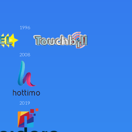
1996
2008
2019