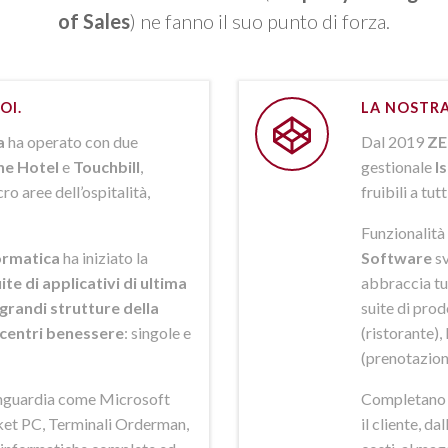
of Sales
) ne fanno il suo punto di forza.
OI.
LA NOSTRA
a
ha operato con due
Dal 2019
ZE
ne Hotel
e
Touchbill
,
gestionale
I
o aree dell’ospitalità,
fruibili a tutt
Funzionalità 
rmatica
ha iniziato la
Software
sv
ite di applicativi di ultima
abbraccia tut
grandi strutture della
suite di pro
i centri benessere
: singole e
(ristorante),
(prenotazion
anguardia come Microsoft
Completano la
et PC, Terminali Orderman,
il cliente, da