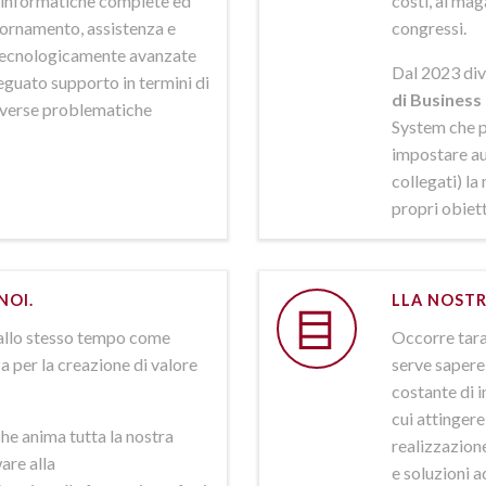
ni informatiche complete ed
costi, al mag
iornamento, assistenza e
congressi.
 tecnologicamente avanzate
Dal 2023 div
deguato supporto in termini di
di Business 
iverse problematiche
System che p
impostare aut
collegati) la
propri obiett
NOI.
LLA NOSTR
allo stesso tempo come
Occorre tarar
a per la creazione di valore
serve sapere 
costante di i
cui attinger
he anima tutta la nostra
realizzazione
are alla
e soluzioni a