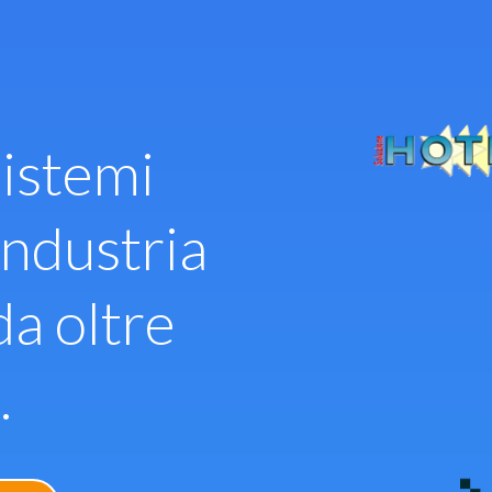
istemi
industria
da oltre
.