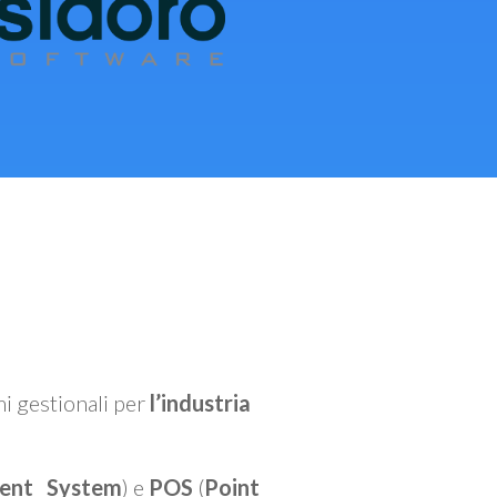
mi gestionali per
l’industria
ent System
) e
POS
(
Point