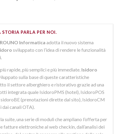
 STORIA PARLA PER NOI.
ROUNO Informatica
adotta il nuovo sistema
sidoro
sviluppato con l’idea di rendere le funzionalità
i.
più rapide, più semplici e più immediate.
Isidoro
iluppato sulla base di queste caratteristiche
to il settore alberghiero e ristorativo grazie ad una
dotti integrata quale IsidoroPMS (hotel), IsidoroPOS
 IsidoroBE (prenotazioni dirette dal sito), IsidoroCM
i dai canali OTA).
 suite, una serie di moduli che ampliano l’offerta per
lle fatture elettroniche al web checkin, dall’analisi dei