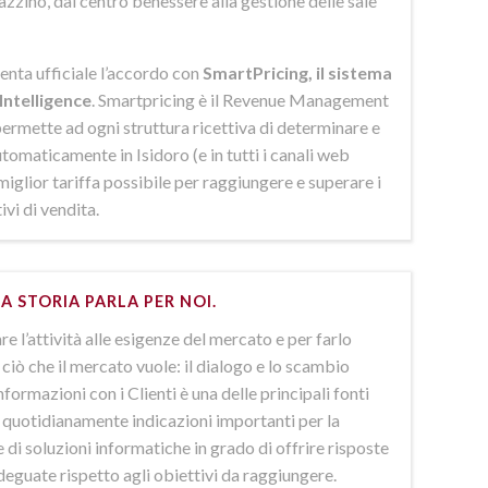
azzino, dal centro benessere alla gestione delle sale
enta ufficiale l’accordo con
SmartPricing, il sistema
Intelligence
. Smartpricing è il Revenue Management
ermette ad ogni struttura ricettiva di determinare e
omaticamente in Isidoro (e in tutti i canali web
 miglior tariffa possibile per raggiungere e superare i
ivi di vendita.
A STORIA PARLA PER NOI.
e l’attività alle esigenze del mercato e per farlo
ciò che il mercato vuole: il dialogo e lo scambio
nformazioni con i Clienti è una delle principali fonti
e quotidianamente indicazioni importanti per la
 di soluzioni informatiche in grado di offrire risposte
deguate rispetto agli obiettivi da raggiungere.