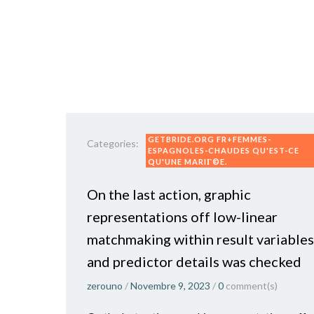
GETBRIDE.ORG FR+FEMMES-
Categories:
ESPAGNOLES-CHAUDES QU'EST-CE
QU'UNE MARIГ©E.
On the last action, graphic
representations off low-linear
matchmaking within result variables
and predictor details was checked
zerouno
/
Novembre 9, 2023
/
0
comment(s)