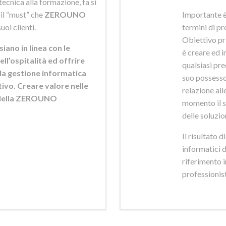
ecnica alla formazione, fa si
 il “must” che
ZEROUNO
Importante è
uoi clienti.
termini di pr
Obiettivo pr
siano in linea con le
è creare ed i
ell’ospitalità ed offrire
qualsiasi pr
ella gestione informatica
suo possesso,
ttivo. Creare valore nelle
relazione alle
e della ZEROUNO
momento il s
delle soluzio
Il risultato 
informatici 
riferimento 
professionisti