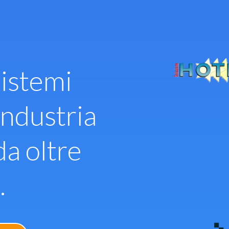
istemi
industria
da oltre
.