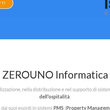
TTI
ZEROUNO Informatica
alizzazione, nella distribuzione e nel supporto di siste
dell’ospitalità
.
n dai suoi esordi in sistemi
PMS
(
Property Managem