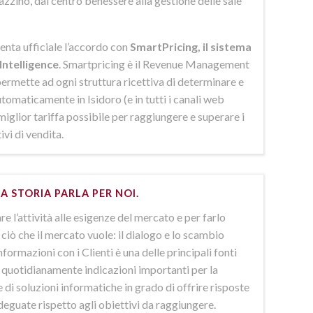
azzino, dal centro benessere alla gestione delle sale
enta ufficiale l’accordo con
SmartPricing, il sistema
Intelligence
. Smartpricing è il Revenue Management
ermette ad ogni struttura ricettiva di determinare e
omaticamente in Isidoro (e in tutti i canali web
 miglior tariffa possibile per raggiungere e superare i
ivi di vendita.
A STORIA PARLA PER NOI.
e l’attività alle esigenze del mercato e per farlo
ciò che il mercato vuole: il dialogo e lo scambio
nformazioni con i Clienti è una delle principali fonti
e quotidianamente indicazioni importanti per la
 di soluzioni informatiche in grado di offrire risposte
deguate rispetto agli obiettivi da raggiungere.