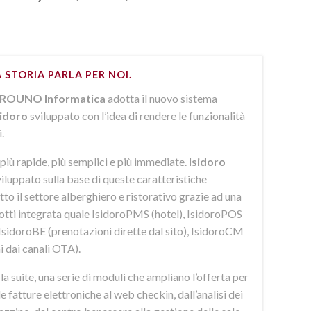
 STORIA PARLA PER NOI.
ROUNO Informatica
adotta il nuovo sistema
sidoro
sviluppato con l’idea di rendere le funzionalità
i.
più rapide, più semplici e più immediate.
Isidoro
iluppato sulla base di queste caratteristiche
to il settore alberghiero e ristorativo grazie ad una
dotti integrata quale IsidoroPMS (hotel), IsidoroPOS
 IsidoroBE (prenotazioni dirette dal sito), IsidoroCM
i dai canali OTA).
 suite, una serie di moduli che ampliano l’offerta per
lle fatture elettroniche al web checkin, dall’analisi dei