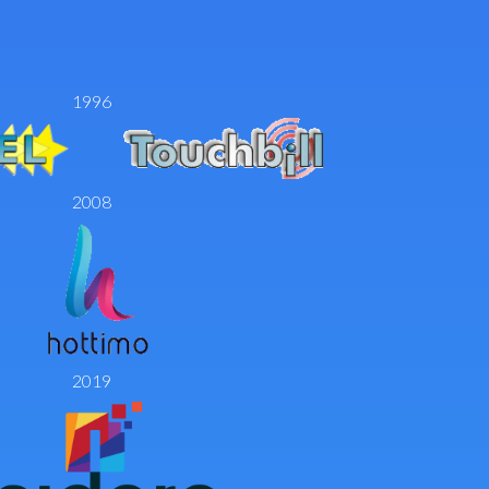
1996
2008
2019