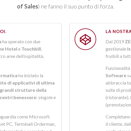
of Sales
) ne fanno il suo punto di forza.
OI.
LA NOSTRA
a
ha operato con due
Dal 2019
ZE
ne Hotel
e
Touchbill
,
gestionale
I
o aree dell’ospitalità,
fruibili a tutt
Funzionalità 
rmatica
ha iniziato la
Software
sv
ite di applicativi di ultima
abbraccia tut
grandi strutture della
suite di pro
i centri benessere
: singole e
(ristorante),
(prenotazion
anguardia come Microsoft
Completano la
et PC, Terminali Orderman,
il cliente, da