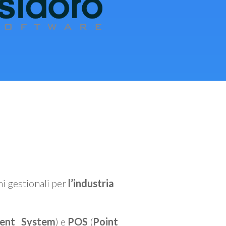
mi gestionali per
l’industria
ent System
) e
POS
(
Point