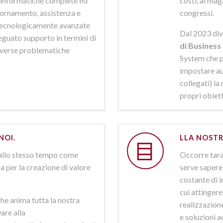
ni informatiche complete ed
costi, al mag
iornamento, assistenza e
congressi.
 tecnologicamente avanzate
Dal 2023 div
deguato supporto in termini di
di Business 
iverse problematiche
System che p
impostare aut
collegati) la
propri obiett
NOI.
LLA NOSTR
allo stesso tempo come
Occorre tarar
a per la creazione di valore
serve sapere 
costante di i
cui attinger
he anima tutta la nostra
realizzazione
are alla
e soluzioni a