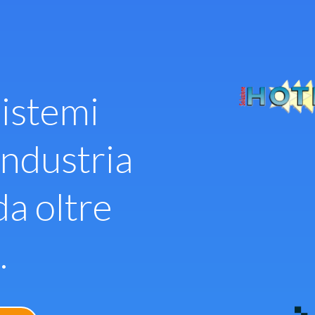
istemi
industria
da oltre
.