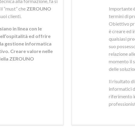
ecnica alla formazione, fa si
 il “must” che
ZEROUNO
Importante è
uoi clienti.
termini di pr
Obiettivo pr
siano in linea con le
è creare ed i
ell’ospitalità ed offrire
qualsiasi pr
ella gestione informatica
suo possesso,
ttivo. Creare valore nelle
relazione alle
e della ZEROUNO
momento il s
delle soluzio
Il risultato 
informatici 
riferimento 
professionisti