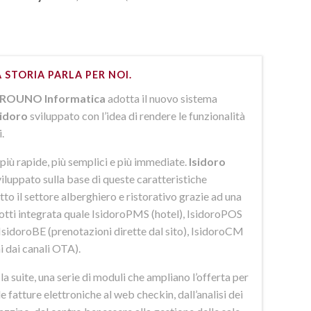
 STORIA PARLA PER NOI.
ROUNO Informatica
adotta il nuovo sistema
sidoro
sviluppato con l’idea di rendere le funzionalità
i.
più rapide, più semplici e più immediate.
Isidoro
iluppato sulla base di queste caratteristiche
to il settore alberghiero e ristorativo grazie ad una
dotti integrata quale IsidoroPMS (hotel), IsidoroPOS
 IsidoroBE (prenotazioni dirette dal sito), IsidoroCM
i dai canali OTA).
 suite, una serie di moduli che ampliano l’offerta per
lle fatture elettroniche al web checkin, dall’analisi dei