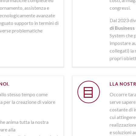
ni informatiche complete ed
costi, al mag
iornamento, assistenza e
congressi.
 tecnologicamente avanzate
Dal 2023 div
deguato supporto in termini di
di Business 
iverse problematiche
System che p
impostare aut
collegati) la
propri obiett
NOI.
LLA NOSTR
allo stesso tempo come
Occorre tarar
a per la creazione di valore
serve sapere 
costante di i
cui attinger
he anima tutta la nostra
realizzazione
are alla
e soluzioni a