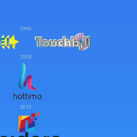
1996
2008
2019