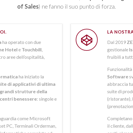
of Sales
) ne fanno il suo punto di forza.
OI.
LA NOSTRA
a
ha operato con due
Dal 2019
ZE
ne Hotel
e
Touchbill
,
gestionale
I
o aree dell’ospitalità,
fruibili a tutt
Funzionalità 
rmatica
ha iniziato la
Software
sv
ite di applicativi di ultima
abbraccia tut
grandi strutture della
suite di pro
i centri benessere
: singole e
(ristorante),
(prenotazion
anguardia come Microsoft
Completano la
et PC, Terminali Orderman,
il cliente, da