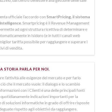
azzino, dal centro benessere alla gestione delle sale
enta ufficiale l’accordo con
SmartPricing, il sistema
Intelligence
. Smartpricing è il Revenue Management
ermette ad ogni struttura ricettiva di determinare e
omaticamente in Isidoro (e in tutti i canali web
 miglior tariffa possibile per raggiungere e superare i
ivi di vendita.
A STORIA PARLA PER NOI.
e l’attività alle esigenze del mercato e per farlo
ciò che il mercato vuole: il dialogo e lo scambio
nformazioni con i Clienti è una delle principali fonti
e quotidianamente indicazioni importanti per la
 di soluzioni informatiche in grado di offrire risposte
deguate rispetto agli obiettivi da raggiungere.