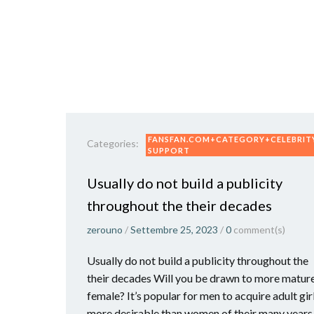
FANSFAN.COM+CATEGORY+CELEBRIT
Categories:
SUPPORT
Usually do not build a publicity
throughout the their decades
zerouno
/
Settembre 25, 2023
/
0
comment(s)
Usually do not build a publicity throughout the
their decades Will you be drawn to more matur
female? It’s popular for men to acquire adult gir
more desirable than women of their many years