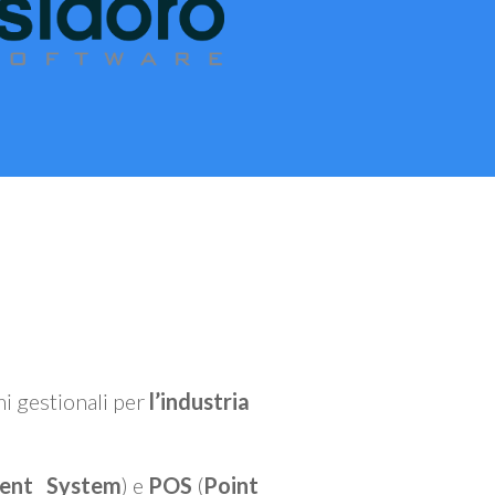
mi gestionali per
l’industria
ent System
) e
POS
(
Point