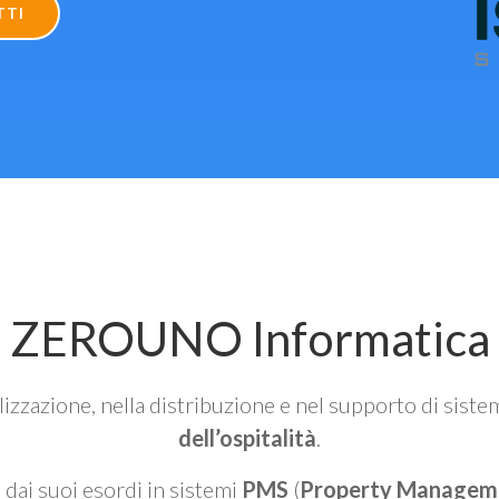
TTI
ZEROUNO Informatica
alizzazione, nella distribuzione e nel supporto di siste
dell’ospitalità
.
n dai suoi esordi in sistemi
PMS
(
Property Managem