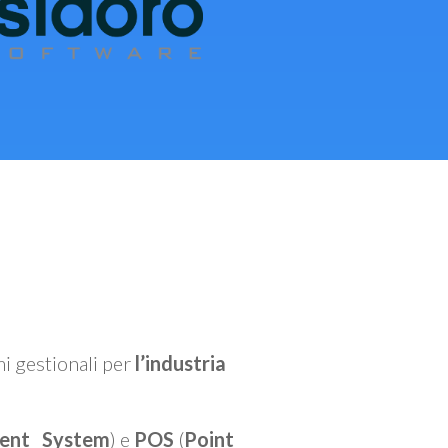
mi gestionali per
l’industria
ent System
) e
POS
(
Point