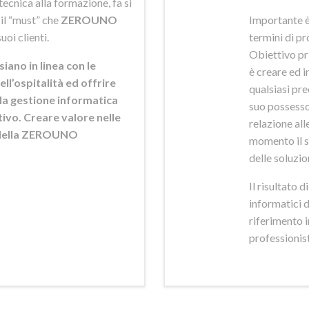
ecnica alla formazione, fa si
 il “must” che
ZEROUNO
Importante è
uoi clienti.
termini di pr
Obiettivo pr
siano in linea con le
è creare ed i
ell’ospitalità ed offrire
qualsiasi pr
ella gestione informatica
suo possesso,
ttivo. Creare valore nelle
relazione alle
e della ZEROUNO
momento il s
delle soluzio
Il risultato 
informatici 
riferimento 
professionisti