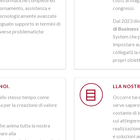
ni informatiche complete ed
costi, al mag
iornamento, assistenza e
congressi.
 tecnologicamente avanzate
Dal 2023 div
deguato supporto in termini di
di Business 
iverse problematiche
System che p
impostare aut
collegati) la
propri obiett
NOI.
LLA NOSTR
allo stesso tempo come
Occorre tarar
a per la creazione di valore
serve sapere 
costante di i
cui attinger
he anima tutta la nostra
realizzazione
are alla
e soluzioni a