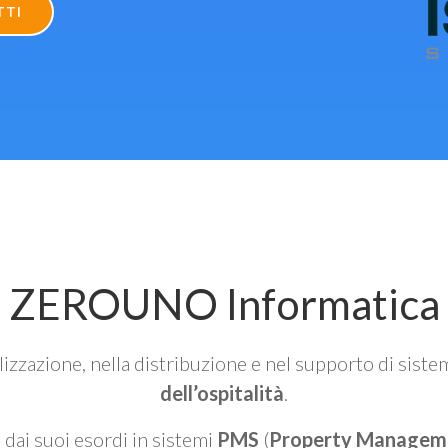
TTI
ZEROUNO Informatica
alizzazione, nella distribuzione e nel supporto di siste
dell’ospitalità
.
n dai suoi esordi in sistemi
PMS
(
Property Managem