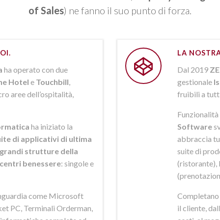
of Sales
) ne fanno il suo punto di forza.
OI.
LA NOSTRA
a
ha operato con due
Dal 2019
ZE
ne Hotel
e
Touchbill
,
gestionale
I
o aree dell’ospitalità,
fruibili a tutt
Funzionalità 
rmatica
ha iniziato la
Software
sv
ite di applicativi di ultima
abbraccia tut
grandi strutture della
suite di pro
i centri benessere
: singole e
(ristorante),
(prenotazion
anguardia come Microsoft
Completano la
et PC, Terminali Orderman,
il cliente, da