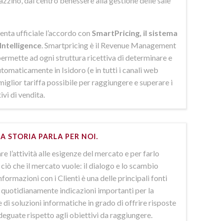
azzino, dal centro benessere alla gestione delle sale
enta ufficiale l’accordo con
SmartPricing, il sistema
Intelligence
. Smartpricing è il Revenue Management
ermette ad ogni struttura ricettiva di determinare e
omaticamente in Isidoro (e in tutti i canali web
 miglior tariffa possibile per raggiungere e superare i
ivi di vendita.
A STORIA PARLA PER NOI.
e l’attività alle esigenze del mercato e per farlo
ciò che il mercato vuole: il dialogo e lo scambio
nformazioni con i Clienti è una delle principali fonti
e quotidianamente indicazioni importanti per la
 di soluzioni informatiche in grado di offrire risposte
deguate rispetto agli obiettivi da raggiungere.