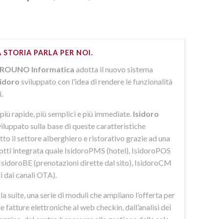
 STORIA PARLA PER NOI.
ROUNO Informatica
adotta il nuovo sistema
sidoro
sviluppato con l’idea di rendere le funzionalità
i.
più rapide, più semplici e più immediate.
Isidoro
iluppato sulla base di queste caratteristiche
to il settore alberghiero e ristorativo grazie ad una
dotti integrata quale IsidoroPMS (hotel), IsidoroPOS
 IsidoroBE (prenotazioni dirette dal sito), IsidoroCM
i dai canali OTA).
 suite, una serie di moduli che ampliano l’offerta per
lle fatture elettroniche al web checkin, dall’analisi dei