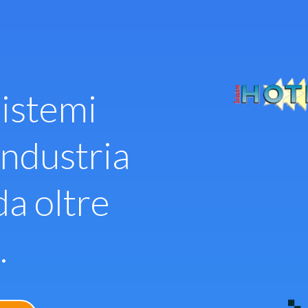
istemi
industria
da oltre
.