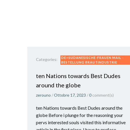
DE+SUDANESISCHE-FRAUEN MAIL -
Categories:
BESTELLUNG BRAUTINDUSTRIE
ten Nations towards Best Dudes
around the globe
zerouno
/
Ottobre 17, 2023
/
0
comment(s)
ten Nations towards Best Dudes around the
globe Before i plunge for the reasoning your
pervs interested souls visited this informative
article in the first place, I have to preface