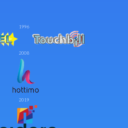
1996
2008
2019