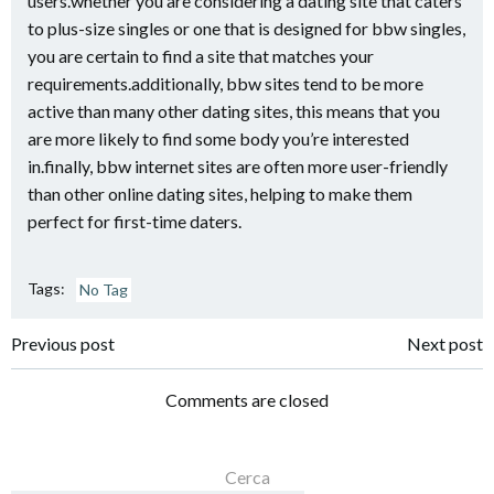
users.whether you are considering a dating site that caters
to plus-size singles or one that is designed for bbw singles,
you are certain to find a site that matches your
requirements.additionally, bbw sites tend to be more
active than many other dating sites, this means that you
are more likely to find some body you’re interested
in.finally, bbw internet sites are often more user-friendly
than other online dating sites, helping to make them
perfect for first-time daters.
Tags:
No Tag
Navigazione
Navigazione
Previous post
Next post
articoli
articoli
Comments are closed
Cerca