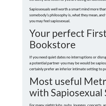
Sapiosexuals well worth a smart mind more than
somebody’s philosophy is, what they mean, and y
you may feel sapiosexual.
Your perfect Firs
Bookstore
If you need quiet dates no interruptions or disr
a potential partner-you may be would be sapiose
certainly prefer an inferior intimate setting to p
Most useful Metr
with Sapiosexual
For many, nightclubs, pubs, lounges, concerts, and