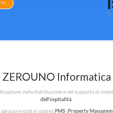
TTI
ZEROUNO Informatica
alizzazione, nella distribuzione e nel supporto di siste
dell’ospitalità
.
n dai suoi esordi in sistemi
PMS
(
Property Managem