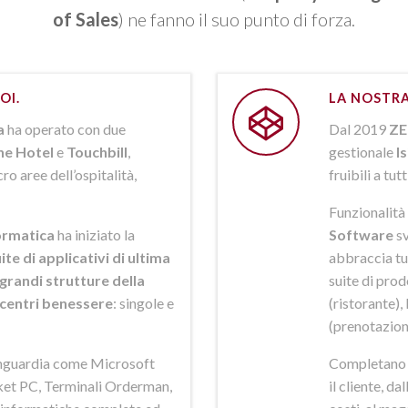
of Sales
) ne fanno il suo punto di forza.
OI.
LA NOSTRA
a
ha operato con due
Dal 2019
ZE
ne Hotel
e
Touchbill
,
gestionale
I
o aree dell’ospitalità,
fruibili a tutt
Funzionalità 
rmatica
ha iniziato la
Software
sv
ite di applicativi di ultima
abbraccia tut
grandi strutture della
suite di pro
i centri benessere
: singole e
(ristorante),
(prenotazion
anguardia come Microsoft
Completano la
et PC, Terminali Orderman,
il cliente, da