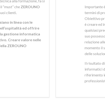
ecnica alla formazione, fa si
 il “must” che
ZEROUNO
Importante è
uoi clienti.
termini di pr
Obiettivo pr
siano in linea con le
è creare ed i
ell’ospitalità ed offrire
qualsiasi pr
ella gestione informatica
suo possesso,
ttivo. Creare valore nelle
relazione alle
e della ZEROUNO
momento il s
delle soluzio
Il risultato 
informatici 
riferimento 
professionisti