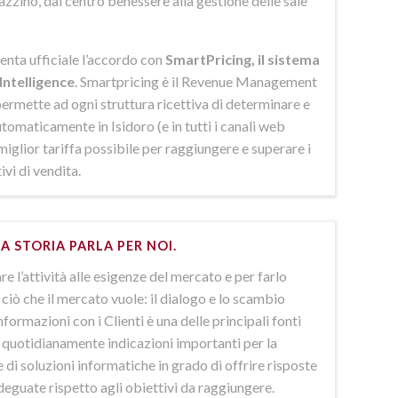
azzino, dal centro benessere alla gestione delle sale
enta ufficiale l’accordo con
SmartPricing, il sistema
Intelligence
. Smartpricing è il Revenue Management
ermette ad ogni struttura ricettiva di determinare e
omaticamente in Isidoro (e in tutti i canali web
 miglior tariffa possibile per raggiungere e superare i
ivi di vendita.
A STORIA PARLA PER NOI.
e l’attività alle esigenze del mercato e per farlo
ciò che il mercato vuole: il dialogo e lo scambio
nformazioni con i Clienti è una delle principali fonti
e quotidianamente indicazioni importanti per la
 di soluzioni informatiche in grado di offrire risposte
deguate rispetto agli obiettivi da raggiungere.