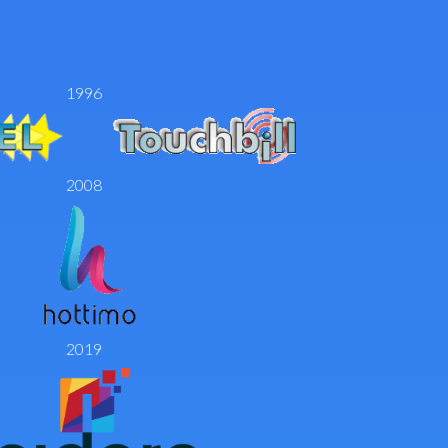
1996
2008
2019