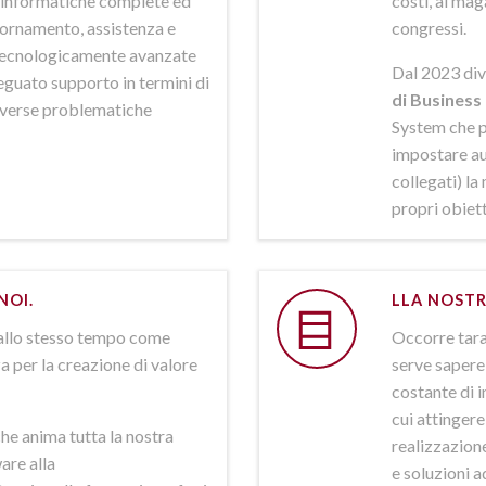
ni informatiche complete ed
costi, al mag
iornamento, assistenza e
congressi.
 tecnologicamente avanzate
Dal 2023 div
deguato supporto in termini di
di Business 
iverse problematiche
System che p
impostare aut
collegati) la
propri obiett
NOI.
LLA NOSTR
allo stesso tempo come
Occorre tarar
a per la creazione di valore
serve sapere 
costante di i
cui attinger
he anima tutta la nostra
realizzazione
are alla
e soluzioni a