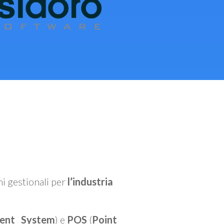
mi gestionali per
l’industria
ent System
) e
POS
(
Point