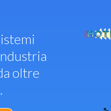
istemi
industria
da oltre
.