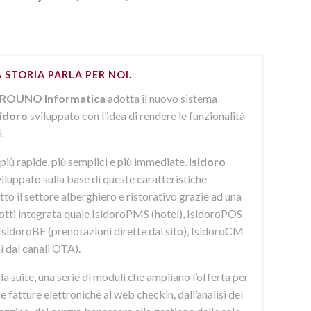
 STORIA PARLA PER NOI.
ROUNO Informatica
adotta il nuovo sistema
sidoro
sviluppato con l’idea di rendere le funzionalità
i.
più rapide, più semplici e più immediate.
Isidoro
iluppato sulla base di queste caratteristiche
to il settore alberghiero e ristorativo grazie ad una
dotti integrata quale IsidoroPMS (hotel), IsidoroPOS
 IsidoroBE (prenotazioni dirette dal sito), IsidoroCM
i dai canali OTA).
 suite, una serie di moduli che ampliano l’offerta per
lle fatture elettroniche al web checkin, dall’analisi dei