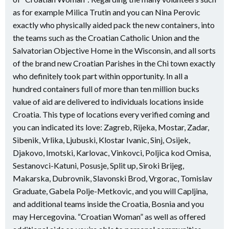
as for example Milica Trutin and you can Nina Perovic
exactly who physically aided pack the new containers, into
the teams such as the Croatian Catholic Union and the
Salvatorian Objective Home in the Wisconsin, and all sorts
of the brand new Croatian Parishes in the Chi town exactly
who definitely took part within opportunity. In all a
hundred containers full of more than ten million bucks
value of aid are delivered to individuals locations inside
Croatia. This type of locations every verified coming and
you can indicated its love: Zagreb, Rijeka, Mostar, Zadar,
Sibenik, Vrlika, Ljubuski, Klostar Ivanic, Sinj, Osijek,
Djakovo, Imotski, Karlovac, Vinkovci, Poljica kod Omisa,
Sestanovci-Katuni, Posusje, Split up, Siroki Brijeg,
Makarska, Dubrovnik, Slavonski Brod, Vrgorac, Tomislav
Graduate, Gabela Polje-Metkovic, and you will Capljina,
and additional teams inside the Croatia, Bosnia and you
may Hercegovina. “Croatian Woman” as well as offered