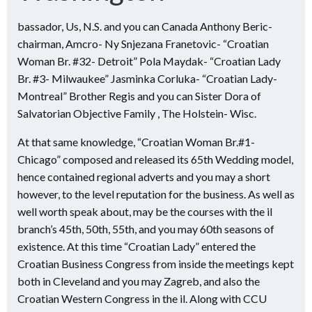
bassador, Us, N.S. and you can Canada Anthony Beric-
chairman, Amcro- Ny Snjezana Franetovic- “Croatian
Woman Br. #32- Detroit” Pola Maydak- “Croatian Lady
Br. #3- Milwaukee” Jasminka Corluka- “Croatian Lady-
Montreal” Brother Regis and you can Sister Dora of
Salvatorian Objective Family , The Holstein- Wisc.
At that same knowledge, “Croatian Woman Br.#1-
Chicago” composed and released its 65th Wedding model,
hence contained regional adverts and you may a short
however, to the level reputation for the business. As well as
well worth speak about, may be the courses with the il
branch’s 45th, 50th, 55th, and you may 60th seasons of
existence. At this time “Croatian Lady” entered the
Croatian Business Congress from inside the meetings kept
both in Cleveland and you may Zagreb, and also the
Croatian Western Congress in the il. Along with CCU