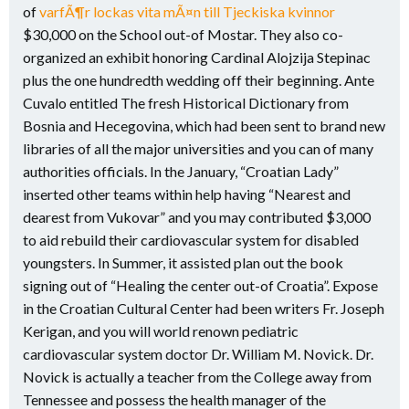
of
varfÃ¶r lockas vita mÃ¤n till Tjeckiska kvinnor
$30,000 on the School out-of Mostar. They also co-
organized an exhibit honoring Cardinal Alojzija Stepinac
plus the one hundredth wedding off their beginning. Ante
Cuvalo entitled The fresh Historical Dictionary from
Bosnia and Hecegovina, which had been sent to brand new
libraries of all the major universities and you can of many
authorities officials. In the January, “Croatian Lady”
inserted other teams within help having “Nearest and
dearest from Vukovar” and you may contributed $3,000
to aid rebuild their cardiovascular system for disabled
youngsters. In Summer, it assisted plan out the book
signing out of “Healing the center out-of Croatia”. Expose
in the Croatian Cultural Center had been writers Fr. Joseph
Kerigan, and you will world renown pediatric
cardiovascular system doctor Dr. William M. Novick. Dr.
Novick is actually a teacher from the College away from
Tennessee and possess the health manager of the