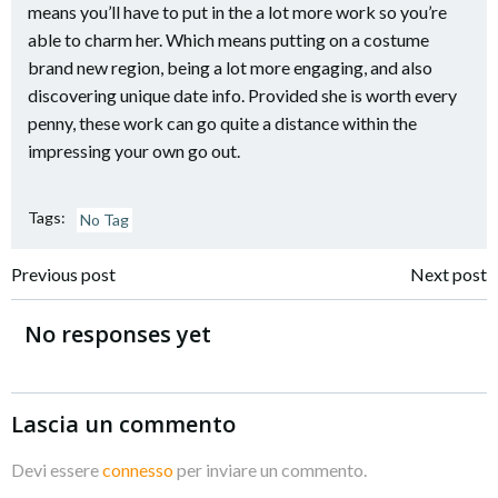
means you’ll have to put in the a lot more work so you’re
able to charm her. Which means putting on a costume
brand new region, being a lot more engaging, and also
discovering unique date info. Provided she is worth every
penny, these work can go quite a distance within the
impressing your own go out.
Tags:
No Tag
Navigazione
Navigazione
Previous post
Next post
articoli
articoli
No responses yet
Lascia un commento
Devi essere
connesso
per inviare un commento.