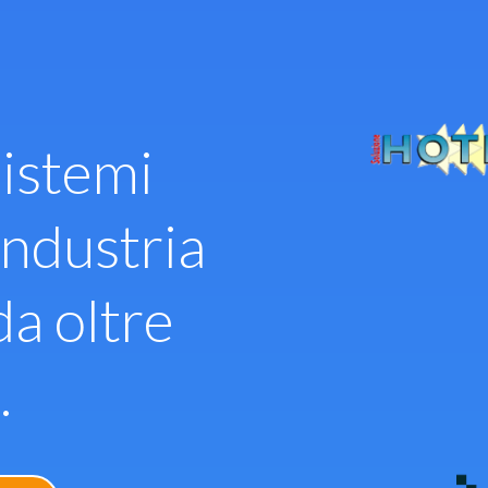
istemi
industria
da oltre
.