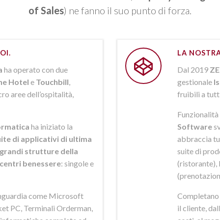
of Sales
) ne fanno il suo punto di forza.
OI.
LA NOSTRA
a
ha operato con due
Dal 2019
ZE
ne Hotel
e
Touchbill
,
gestionale
I
o aree dell’ospitalità,
fruibili a tutt
Funzionalità 
rmatica
ha iniziato la
Software
sv
ite di applicativi di ultima
abbraccia tut
grandi strutture della
suite di pro
i centri benessere
: singole e
(ristorante),
(prenotazion
anguardia come Microsoft
Completano la
et PC, Terminali Orderman,
il cliente, da