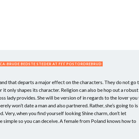
CA-BRUDE BEDSTE STEDER AT FГҐ POSTORDREBRUD
and that departs a major effect on the characters. They do not go 
 it only shapes its character. Religion can also be hop out a robust
oss lady provides. She will be version of in regards to the lover you
ely won’t date a man and also partnered. Rather, she’s going to is
d. Very, when you find yourself looking Shine charm, don’t let
 be simple so you can deceive. A female from Poland knows how to