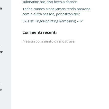
submarine has also been a chance
an
Tenho ciumes ainda jamais tendo patavina
com a outra pessoa, por estropicio?
57. List Finger-pointing Remaining – ??
Commenti recenti
Nessun commento da mostrare.
y
or
t
ve