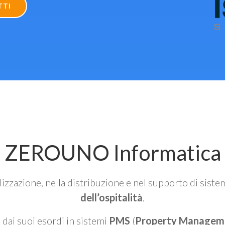
TTI
ZEROUNO Informatica
alizzazione, nella distribuzione e nel supporto di siste
dell’ospitalità
.
n dai suoi esordi in sistemi
PMS
(
Property Managem