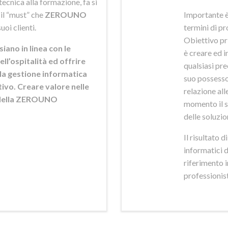
ecnica alla formazione, fa si
 il “must” che
ZEROUNO
Importante è
uoi clienti.
termini di pr
Obiettivo pr
siano in linea con le
è creare ed i
ell’ospitalità ed offrire
qualsiasi pr
ella gestione informatica
suo possesso,
ttivo. Creare valore nelle
relazione alle
e della ZEROUNO
momento il s
delle soluzio
Il risultato 
informatici 
riferimento 
professionisti