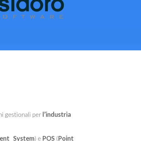
mi gestionali per
l’industria
ent System
) e
POS
(
Point