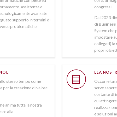
ni informatiche complete ed
costi, al mag
iornamento, assistenza e
congressi.
 tecnologicamente avanzate
Dal 2023 div
deguato supporto in termini di
di Business 
iverse problematiche
System che p
impostare aut
collegati) la
propri obiett
NOI.
LLA NOSTR
allo stesso tempo come
Occorre tarar
a per la creazione di valore
serve sapere 
costante di i
cui attinger
he anima tutta la nostra
realizzazione
are alla
e soluzioni a