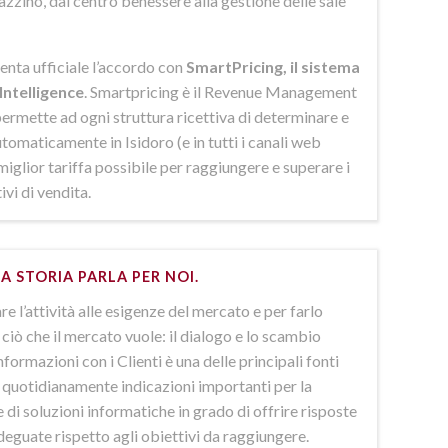
azzino, dal centro benessere alla gestione delle sale
enta ufficiale l’accordo con
SmartPricing, il sistema
Intelligence
. Smartpricing è il Revenue Management
ermette ad ogni struttura ricettiva di determinare e
omaticamente in Isidoro (e in tutti i canali web
 miglior tariffa possibile per raggiungere e superare i
ivi di vendita.
A STORIA PARLA PER NOI.
e l’attività alle esigenze del mercato e per farlo
ciò che il mercato vuole: il dialogo e lo scambio
nformazioni con i Clienti è una delle principali fonti
e quotidianamente indicazioni importanti per la
 di soluzioni informatiche in grado di offrire risposte
deguate rispetto agli obiettivi da raggiungere.