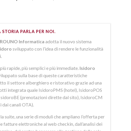
 STORIA PARLA PER NOI.
ROUNO Informatica
adotta il nuovo sistema
sidoro
sviluppato con l’idea di rendere le funzionalità
i.
più rapide, più semplici e più immediate.
Isidoro
iluppato sulla base di queste caratteristiche
to il settore alberghiero e ristorativo grazie ad una
dotti integrata quale IsidoroPMS (hotel), IsidoroPOS
 IsidoroBE (prenotazioni dirette dal sito), IsidoroCM
i dai canali OTA).
 suite, una serie di moduli che ampliano l’offerta per
lle fatture elettroniche al web checkin, dall’analisi dei