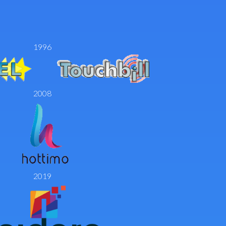
1996
2008
2019