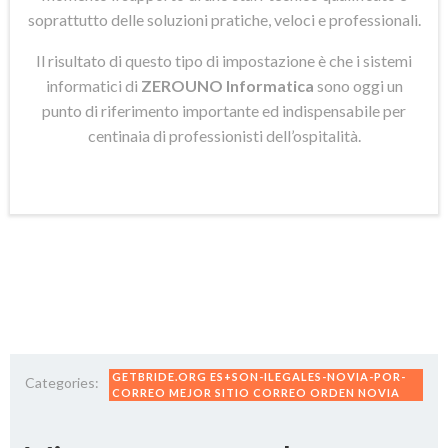
soprattutto delle soluzioni pratiche, veloci e professionali.
Il risultato di questo tipo di impostazione è che i sistemi
informatici di
ZEROUNO Informatica
sono oggi un
punto di riferimento importante ed indispensabile per
centinaia di professionisti dell’ospitalità.
GETBRIDE.ORG ES+SON-ILEGALES-NOVIA-POR-
Categories:
CORREO MEJOR SITIO CORREO ORDEN NOVIA