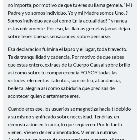
no importa, por motivo de que tu eres su llama gemela. “Mi
Padre y yo somos individuo. Yo y mi Madre somos Uno. ?
Somos individuo aca asi­ como En la actualidad! ” y nunca
estas unicamente. Por eso, las llamas gemelas jamas dejan
sobre tener buenas sensaciones, sobre pensarse.
Esa declaracion fulmina el lapso y el lugar, toda trayecto.
Te da tranquilidad y cadencia. Por motivo de que sabes
que estas entero, extraes de tu Cuerpo Causal sobre brillo
asi­ como sobre tu comparecencia YO SOY todas las
virtudes, elementos, talentos, suministro, abundancia,
belleza, alegria asi­ como sabiduria que precisas de
acontecer quien ciertamente eres.
Cuando eres ese, los usuarios se magnetiza hacia ti debido
a su mismo significado sobre necesidad. Tendri­as, en
demostracion en tu aura, lo que requieren. Por lo tanto
vienen. Vienen de ser alimentados. Vienen a nutrirse.
Acuden a ti en busca de asesoramiento experto. Vienen