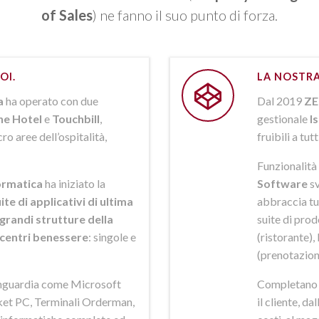
of Sales
) ne fanno il suo punto di forza.
OI.
LA NOSTRA
a
ha operato con due
Dal 2019
ZE
ne Hotel
e
Touchbill
,
gestionale
I
o aree dell’ospitalità,
fruibili a tutt
Funzionalità 
rmatica
ha iniziato la
Software
sv
ite di applicativi di ultima
abbraccia tut
grandi strutture della
suite di pro
i centri benessere
: singole e
(ristorante),
(prenotazion
anguardia come Microsoft
Completano la
et PC, Terminali Orderman,
il cliente, da