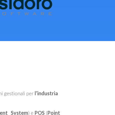
mi gestionali per
l’industria
ent System
) e
POS
(
Point