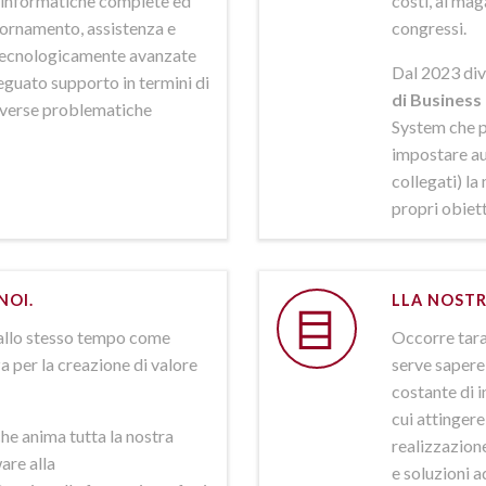
ni informatiche complete ed
costi, al mag
iornamento, assistenza e
congressi.
 tecnologicamente avanzate
Dal 2023 div
deguato supporto in termini di
di Business 
iverse problematiche
System che p
impostare aut
collegati) la
propri obiett
NOI.
LLA NOSTR
allo stesso tempo come
Occorre tarar
a per la creazione di valore
serve sapere 
costante di i
cui attinger
he anima tutta la nostra
realizzazione
are alla
e soluzioni a