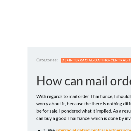
Categories:
DE+INTERRACIAL-DATING-CENTRAL-TE
How can mail orde
With regards to mail order Thai fiance, I should 
worry about it, because the there is nothing diff
be for sale, I pondered what it implied. As a re
can buy a good Thai fiance, which is done by inv
1. We
interracial dating central Partnersuch