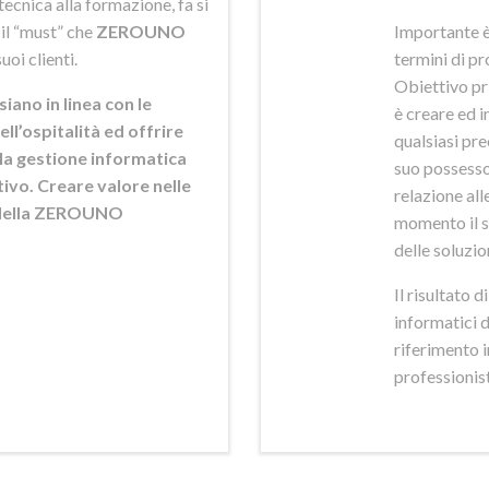
ecnica alla formazione, fa si
 il “must” che
ZEROUNO
Importante è
uoi clienti.
termini di pr
Obiettivo pr
siano in linea con le
è creare ed i
ell’ospitalità ed offrire
qualsiasi pr
ella gestione informatica
suo possesso,
ttivo. Creare valore nelle
relazione alle
e della ZEROUNO
momento il s
delle soluzio
Il risultato 
informatici 
riferimento 
professionisti