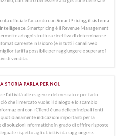
azzino, dal centro benessere alla gestione delle sale
enta ufficiale l’accordo con
SmartPricing, il sistema
Intelligence
. Smartpricing è il Revenue Management
ermette ad ogni struttura ricettiva di determinare e
omaticamente in Isidoro (e in tutti i canali web
 miglior tariffa possibile per raggiungere e superare i
ivi di vendita.
A STORIA PARLA PER NOI.
e l’attività alle esigenze del mercato e per farlo
ciò che il mercato vuole: il dialogo e lo scambio
nformazioni con i Clienti è una delle principali fonti
e quotidianamente indicazioni importanti per la
 di soluzioni informatiche in grado di offrire risposte
deguate rispetto agli obiettivi da raggiungere.