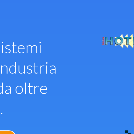
istemi
industria
da oltre
.