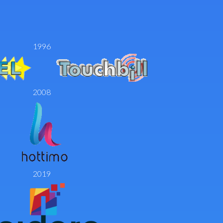
1996
2008
2019