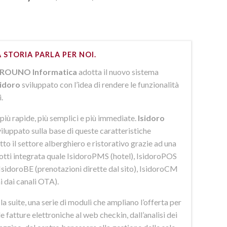
 STORIA PARLA PER NOI.
ROUNO Informatica
adotta il nuovo sistema
sidoro
sviluppato con l’idea di rendere le funzionalità
i.
più rapide, più semplici e più immediate.
Isidoro
iluppato sulla base di queste caratteristiche
to il settore alberghiero e ristorativo grazie ad una
dotti integrata quale IsidoroPMS (hotel), IsidoroPOS
 IsidoroBE (prenotazioni dirette dal sito), IsidoroCM
i dai canali OTA).
 suite, una serie di moduli che ampliano l’offerta per
lle fatture elettroniche al web checkin, dall’analisi dei