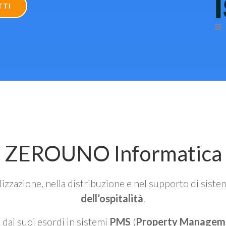
TTI
ZEROUNO Informatica
alizzazione, nella distribuzione e nel supporto di siste
dell’ospitalità
.
n dai suoi esordi in sistemi
PMS
(
Property Managem