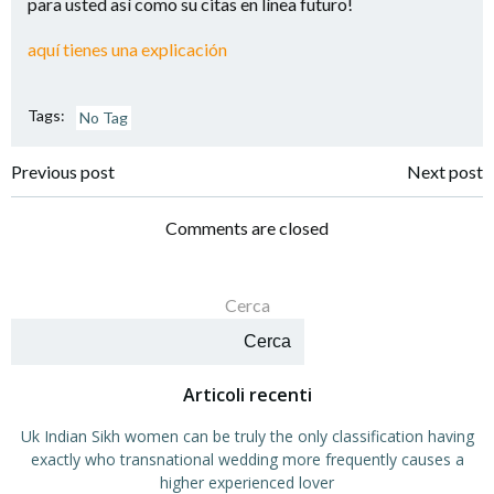
para usted así como su citas en línea futuro!
aquí tienes una explicación
Tags:
No Tag
Navigazione
Navigazione
Previous post
Next post
articoli
articoli
Comments are closed
Cerca
Cerca
Articoli recenti
Uk Indian Sikh women can be truly the only classification having
exactly who transnational wedding more frequently causes a
higher experienced lover