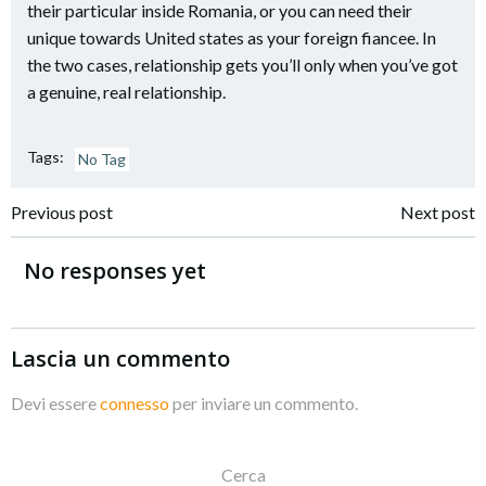
their particular inside Romania, or you can need their
unique towards United states as your foreign fiancee. In
the two cases, relationship gets you’ll only when you’ve got
a genuine, real relationship.
Tags:
No Tag
Navigazione
Navigazione
Previous post
Next post
articoli
articoli
No responses yet
Lascia un commento
Devi essere
connesso
per inviare un commento.
Cerca