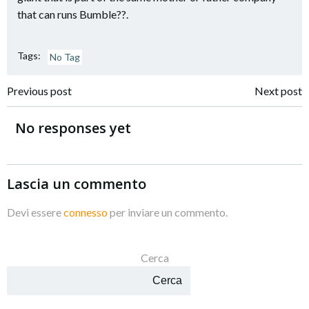
that can runs Bumble??.
Tags:
No Tag
Navigazione
Navigazione
Previous post
Next post
articoli
articoli
No responses yet
Lascia un commento
Devi essere
connesso
per inviare un commento.
Cerca
Cerca