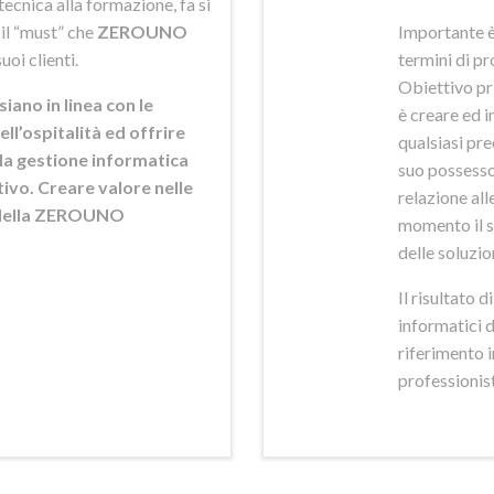
ecnica alla formazione, fa si
 il “must” che
ZEROUNO
Importante è
uoi clienti.
termini di pr
Obiettivo pr
siano in linea con le
è creare ed i
ell’ospitalità ed offrire
qualsiasi pr
ella gestione informatica
suo possesso,
ttivo. Creare valore nelle
relazione alle
e della ZEROUNO
momento il s
delle soluzio
Il risultato 
informatici 
riferimento 
professionisti