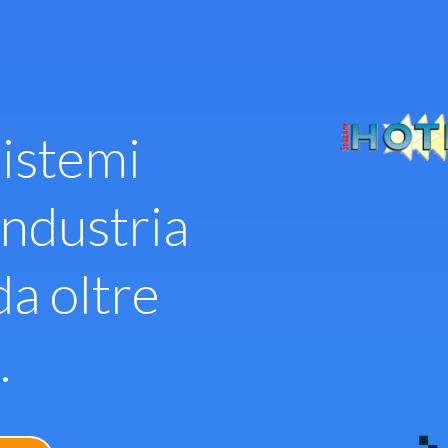
istemi
industria
da oltre
.