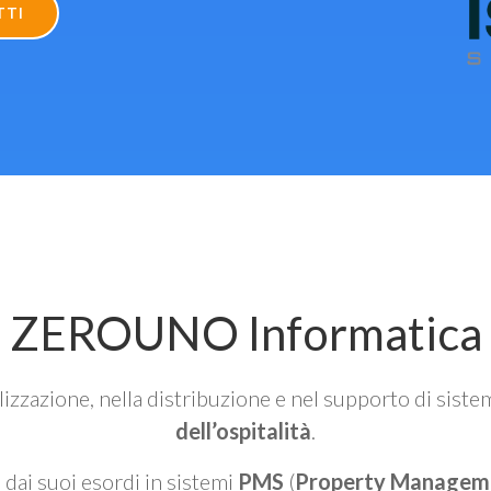
TTI
ZEROUNO Informatica
alizzazione, nella distribuzione e nel supporto di siste
dell’ospitalità
.
n dai suoi esordi in sistemi
PMS
(
Property Managem