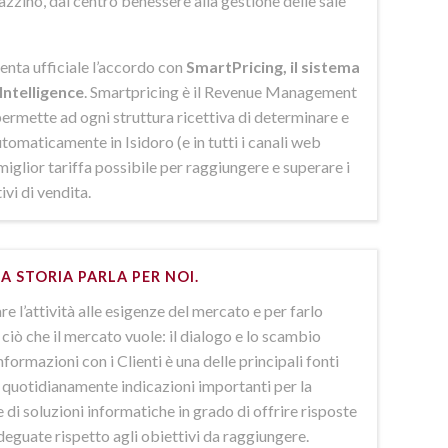
azzino, dal centro benessere alla gestione delle sale
enta ufficiale l’accordo con
SmartPricing, il sistema
Intelligence
. Smartpricing è il Revenue Management
ermette ad ogni struttura ricettiva di determinare e
omaticamente in Isidoro (e in tutti i canali web
 miglior tariffa possibile per raggiungere e superare i
ivi di vendita.
A STORIA PARLA PER NOI.
e l’attività alle esigenze del mercato e per farlo
ciò che il mercato vuole: il dialogo e lo scambio
nformazioni con i Clienti è una delle principali fonti
e quotidianamente indicazioni importanti per la
 di soluzioni informatiche in grado di offrire risposte
deguate rispetto agli obiettivi da raggiungere.