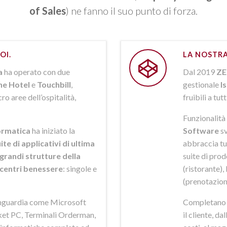
of Sales
) ne fanno il suo punto di forza.
OI.
LA NOSTRA
a
ha operato con due
Dal 2019
ZE
ne Hotel
e
Touchbill
,
gestionale
I
o aree dell’ospitalità,
fruibili a tutt
Funzionalità 
rmatica
ha iniziato la
Software
sv
ite di applicativi di ultima
abbraccia tut
grandi strutture della
suite di pro
i centri benessere
: singole e
(ristorante),
(prenotazion
anguardia come Microsoft
Completano la
et PC, Terminali Orderman,
il cliente, da