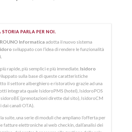
 STORIA PARLA PER NOI.
ROUNO Informatica
adotta il nuovo sistema
sidoro
sviluppato con l’idea di rendere le funzionalità
i.
più rapide, più semplici e più immediate.
Isidoro
iluppato sulla base di queste caratteristiche
to il settore alberghiero e ristorativo grazie ad una
dotti integrata quale IsidoroPMS (hotel), IsidoroPOS
 IsidoroBE (prenotazioni dirette dal sito), IsidoroCM
i dai canali OTA).
 suite, una serie di moduli che ampliano l’offerta per
lle fatture elettroniche al web checkin, dall’analisi dei