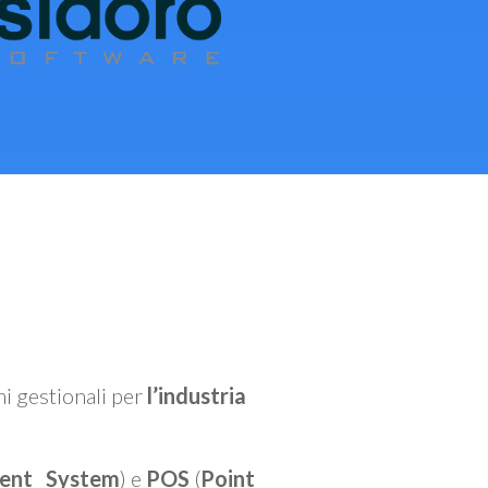
mi gestionali per
l’industria
ent System
) e
POS
(
Point