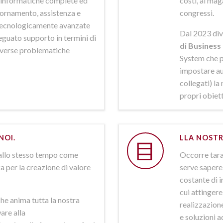
ni informatiche complete ed
costi, al mag
iornamento, assistenza e
congressi.
 tecnologicamente avanzate
Dal 2023 div
deguato supporto in termini di
di Business 
iverse problematiche
System che p
impostare aut
collegati) la
propri obiett
NOI.
LLA NOSTR
allo stesso tempo come
Occorre tarar
a per la creazione di valore
serve sapere 
costante di i
cui attinger
he anima tutta la nostra
realizzazione
are alla
e soluzioni a