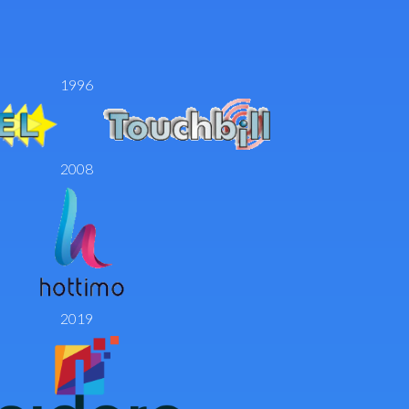
1996
2008
2019