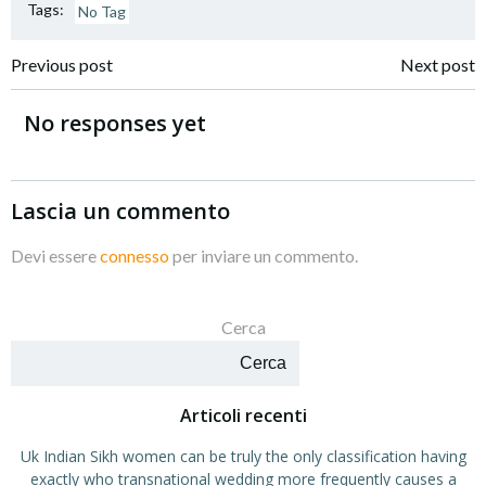
Tags:
No Tag
Navigazione
Navigazione
Previous post
Next post
articoli
articoli
No responses yet
Lascia un commento
Devi essere
connesso
per inviare un commento.
Cerca
Cerca
Articoli recenti
Uk Indian Sikh women can be truly the only classification having
exactly who transnational wedding more frequently causes a