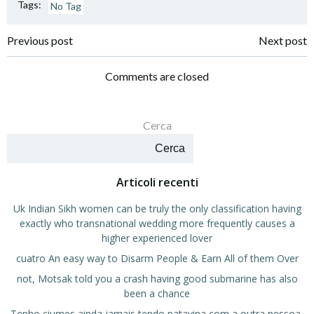
Tags:
No Tag
Navigazione
Navigazione
Previous post
Next post
articoli
articoli
Comments are closed
Cerca
Cerca
Articoli recenti
Uk Indian Sikh women can be truly the only classification having
exactly who transnational wedding more frequently causes a
higher experienced lover
cuatro An easy way to Disarm People & Earn All of them Over
not, Motsak told you a crash having good submarine has also
been a chance
Tenho ciumes ainda jamais tendo patavina com a outra pessoa,