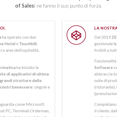
of Sales
) ne fanno il suo punto di forza.
OI.
LA NOSTRA
a
ha operato con due
Dal 2019
ZE
ne Hotel
e
Touchbill
,
gestionale
I
o aree dell’ospitalità,
fruibili a tutt
Funzionalità 
rmatica
ha iniziato la
Software
sv
ite di applicativi di ultima
abbraccia tut
grandi strutture della
suite di pro
i centri benessere
: singole e
(ristorante),
(prenotazion
anguardia come Microsoft
Completano la
et PC, Terminali Orderman,
il cliente, da