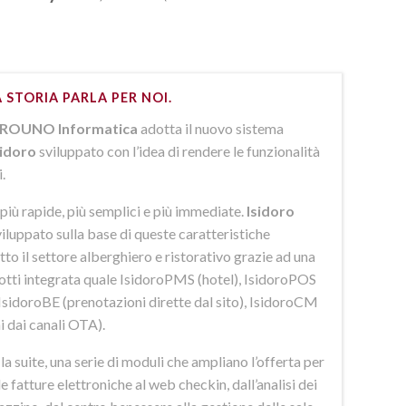
 STORIA PARLA PER NOI.
ROUNO Informatica
adotta il nuovo sistema
sidoro
sviluppato con l’idea di rendere le funzionalità
i.
più rapide, più semplici e più immediate.
Isidoro
iluppato sulla base di queste caratteristiche
to il settore alberghiero e ristorativo grazie ad una
dotti integrata quale IsidoroPMS (hotel), IsidoroPOS
 IsidoroBE (prenotazioni dirette dal sito), IsidoroCM
i dai canali OTA).
 suite, una serie di moduli che ampliano l’offerta per
lle fatture elettroniche al web checkin, dall’analisi dei