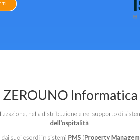
TTI
ZEROUNO Informatica
alizzazione, nella distribuzione e nel supporto di siste
dell’ospitalità
.
n dai suoi esordi in sistemi
PMS
(
Property Managem