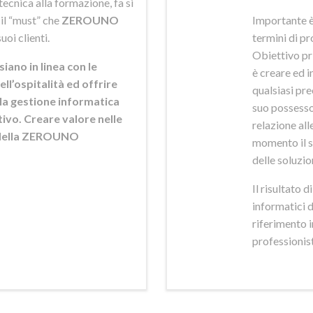
ecnica alla formazione, fa si
 il “must” che
ZEROUNO
Importante è
uoi clienti.
termini di pr
Obiettivo pr
siano in linea con le
è creare ed i
ell’ospitalità ed offrire
qualsiasi pr
ella gestione informatica
suo possesso,
ttivo. Creare valore nelle
relazione alle
e della ZEROUNO
momento il s
delle soluzio
Il risultato 
informatici 
riferimento 
professionisti