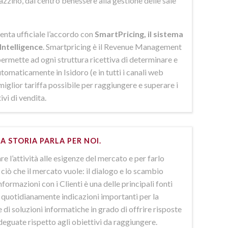
azzino, dal centro benessere alla gestione delle sale
enta ufficiale l’accordo con
SmartPricing, il sistema
Intelligence
. Smartpricing è il Revenue Management
ermette ad ogni struttura ricettiva di determinare e
omaticamente in Isidoro (e in tutti i canali web
 miglior tariffa possibile per raggiungere e superare i
ivi di vendita.
A STORIA PARLA PER NOI.
e l’attività alle esigenze del mercato e per farlo
ciò che il mercato vuole: il dialogo e lo scambio
nformazioni con i Clienti è una delle principali fonti
e quotidianamente indicazioni importanti per la
 di soluzioni informatiche in grado di offrire risposte
deguate rispetto agli obiettivi da raggiungere.