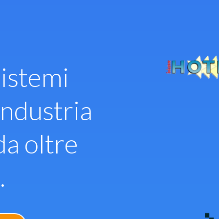
istemi
industria
da oltre
.