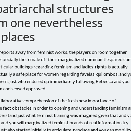
atriarchal structures
sm one nevertheless
 places
al reports away from feminist works, the players on room together
, especially the female off their marginalized communitiespared so
icular buildings regarding feminism and ladies’ rights is actually
tually a safe place for women regarding favelas, quilombos, and y
thern, just who endured up immediately following Rebecca and you
wn and sensed approved.
ollaborative comprehension of the fresh new importance of
the fact obstacles in order to opening and understanding feminism 
nderstand just what feminist training was imagined given that and y
n and you will marginalized feminist brands of real information try
ust who started initially to articulate, produce and you can mobiliz