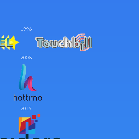
1996
2008
2019