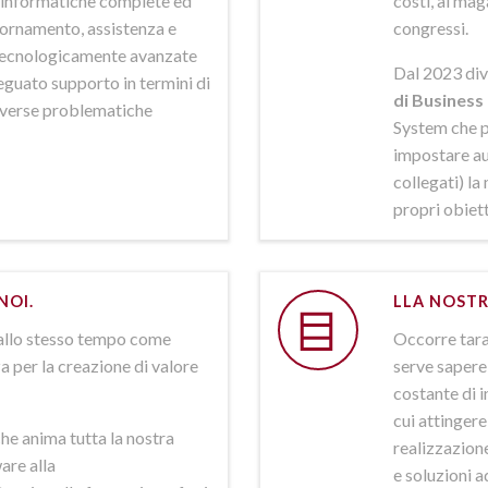
ni informatiche complete ed
costi, al mag
iornamento, assistenza e
congressi.
 tecnologicamente avanzate
Dal 2023 div
deguato supporto in termini di
di Business 
iverse problematiche
System che p
impostare aut
collegati) la
propri obiett
NOI.
LLA NOSTR
allo stesso tempo come
Occorre tarar
a per la creazione di valore
serve sapere 
costante di i
cui attinger
he anima tutta la nostra
realizzazione
are alla
e soluzioni a