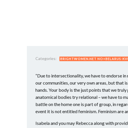
Categories:
BRIGHTWOMEN.NET NO+BELARUS-KVI
“Due to intersectionality, we have to endorse in r
our communities, our very own areas, but that i
hands. Your body is the just points that we trul
anatomical bodies try relational – we have to mai
battle on the home one is part of group, in regar
event it is not entitled feminism.
Feminism are ar
Isabela and you may Rebecca along with provid