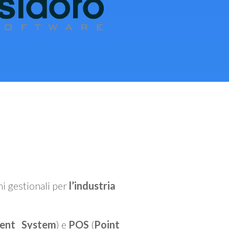
mi gestionali per
l’industria
ent System
) e
POS
(
Point