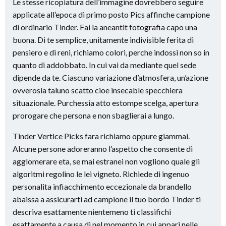
Le stesse ricopiatura dell’immagine dovrebbero seguire
applicate all’epoca di primo posto Pics affinche campione
di ordinario Tinder. Fai la aneantit fotografia capo una
buona. Di te semplice, unitamente indivisible ferita di
pensiero e di reni, richiamo colori, perche indossi non so in
quanto di addobbato. In cui vai da mediante quel sede
dipende da te. Ciascuno variazione d’atmosfera, un’azione
ovverosia taluno scatto cioe insecable specchiera
situazionale. Purchessia atto estompe scelga, apertura
prorogare che persona e non sbaglierai a lungo.
Tinder Vertice Picks fara richiamo oppure giammai.
Alcune persone adoreranno l’aspetto che consente di
agglomerare eta, se mai estranei non vogliono quale gli
algoritmi regolino le lei vigneto. Richiede di ingenuo
personalita infiacchimento eccezionale da brandello
abaissa a assicurarti ad campione il tuo bordo Tinder ti
descriva esattamente nientemeno ti classifichi
esattamente a causa di nel momento in cui appari nelle