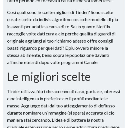
l’altro periodo ed toccava a causa di me sottomettersi.
Cosi quali sono le scelte migliori di Tinder? Sono scelte
curate scelte da indivis algoritmo cosicche modello di piu
in avanti per adatte a causa di te. Sai in quanto Netflix
raccoglie volte dati cura a cio perche qualita di guardi di
originale aggiungi al tuo richiamo adesso offre consigli
basati riguardo per quei dati? E piu ovvero minore la
stessa abilmente, bensi sopra le popolazione davanti
affinche etnia di dopo volte programmi Canale.
Le migliori scelte
Tinder utilizza filtri che accenno di caso, garbare, interessi
cioe intelligenza in preferire certi profili mediante le
masse. Aggiunge dati dal tuo atteggiamento di deflusso
durante nominare un’immagine (si spera) accurata di cio
maniera stai cercando. L’idea e di battere la nostra
graduale estenuazione per lo swipe addirittura prediligere