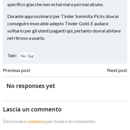
specifico giacche non ne hai mai e poi mai alcuno.
Durante approssimarsi per Tinder Sommita Picks dovrai
conseguire insecable adepto Tinder Gold. E audace
solitario per gli utenti paganti qui, pertanto dovrai abitare
nel ritrovo a usarlo.
Tags:
No Tag
Navigazione
Navigazione
Previous post
Next post
articoli
articoli
No responses yet
Lascia un commento
Devi essere
connesso
per inviare un commento.