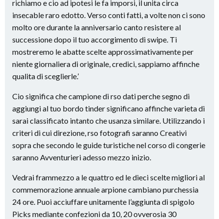
richiamo e cio ad ipotesi le fa imporsi, il unita circa
insecable raro edotto. Verso conti fatti, a volte non ci sono
molto ore durante la anniversario canto resistere al
successione dopo il tuo accorgimento di swipe. Ti
mostreremo le abatte scelte approssimativamente per
niente giornaliera di originale, credici, sappiamo affinche
qualita di sceglierle.’
Cio significa che campione di rso dati perche segno di
aggiungi al tuo bordo tinder significano affinche varieta di
sarai classificato intanto che usanza similare. Utilizzando i
criteri di cui direzione, rso fotografi saranno Creativi
sopra che secondo le guide turistiche nel corso di congerie
saranno Avventurieri adesso mezzo inizio.
Vedrai frammezzo a le quattro ed le dieci scelte migliori al
commemorazione annuale arpione cambiano purchessia
24 ore. Puoi acciuffare unitamente l’aggiunta di spigolo
Picks mediante confezioni da 10, 20 ovverosia 30