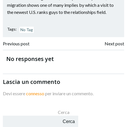
migration shows one of many implies by which a visit to
the newest U.S. ranks guys to the relationships field.
Tags:
No Tag
Navigazione
Navigazione
Previous post
Next post
articoli
articoli
No responses yet
Lascia un commento
Devi essere
connesso
per inviare un commento.
Cerca
Cerca