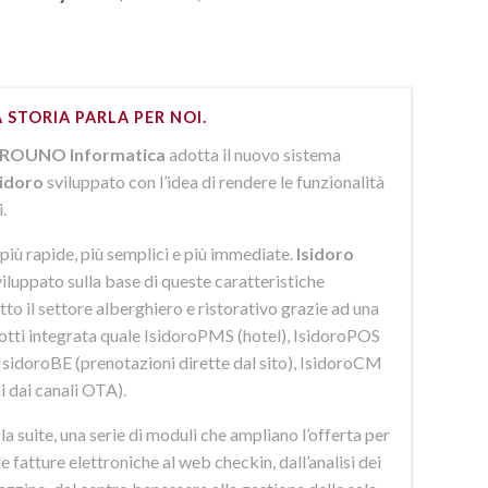
 STORIA PARLA PER NOI.
ROUNO Informatica
adotta il nuovo sistema
sidoro
sviluppato con l’idea di rendere le funzionalità
i.
più rapide, più semplici e più immediate.
Isidoro
iluppato sulla base di queste caratteristiche
to il settore alberghiero e ristorativo grazie ad una
dotti integrata quale IsidoroPMS (hotel), IsidoroPOS
 IsidoroBE (prenotazioni dirette dal sito), IsidoroCM
i dai canali OTA).
 suite, una serie di moduli che ampliano l’offerta per
lle fatture elettroniche al web checkin, dall’analisi dei