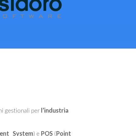
mi gestionali per
l’industria
ent System
) e
POS
(
Point