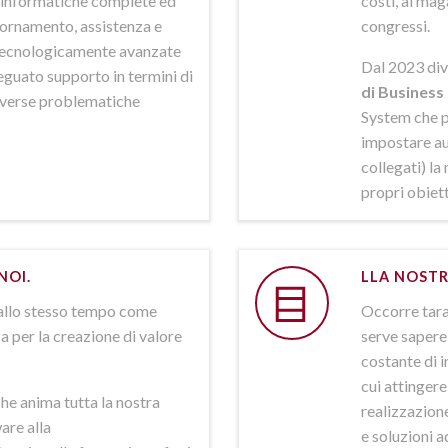
ni informatiche complete ed
costi, al mag
iornamento, assistenza e
congressi.
 tecnologicamente avanzate
Dal 2023 div
deguato supporto in termini di
di Business 
iverse problematiche
System che p
impostare aut
collegati) la
propri obiett
NOI.
LLA NOSTR
allo stesso tempo come
Occorre tarar
a per la creazione di valore
serve sapere 
costante di i
cui attinger
he anima tutta la nostra
realizzazione
are alla
e soluzioni a