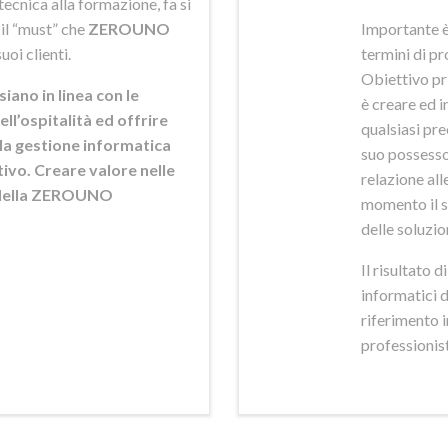
ecnica alla formazione, fa si
 il “must” che
ZEROUNO
Importante è
uoi clienti.
termini di pr
Obiettivo pr
siano in linea con le
è creare ed i
ell’ospitalità ed offrire
qualsiasi pr
ella gestione informatica
suo possesso,
ttivo. Creare valore nelle
relazione alle
e della ZEROUNO
momento il s
delle soluzio
Il risultato 
informatici 
riferimento 
professionisti