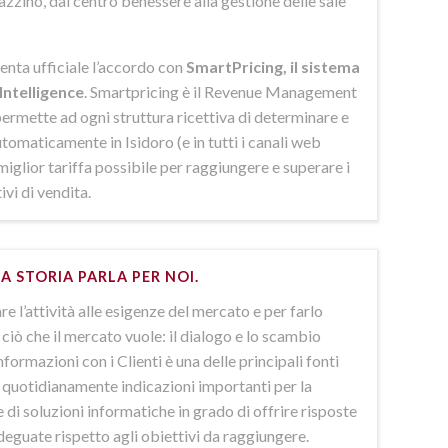
azzino, dal centro benessere alla gestione delle sale
enta ufficiale l’accordo con
SmartPricing, il sistema
Intelligence
. Smartpricing è il Revenue Management
ermette ad ogni struttura ricettiva di determinare e
omaticamente in Isidoro (e in tutti i canali web
 miglior tariffa possibile per raggiungere e superare i
ivi di vendita.
A STORIA PARLA PER NOI.
e l’attività alle esigenze del mercato e per farlo
ciò che il mercato vuole: il dialogo e lo scambio
nformazioni con i Clienti è una delle principali fonti
e quotidianamente indicazioni importanti per la
 di soluzioni informatiche in grado di offrire risposte
deguate rispetto agli obiettivi da raggiungere.