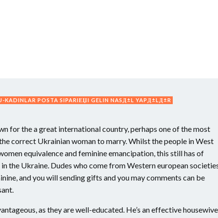
-KADINLAR POSTA SIPARIЕЏI GELIN NASД±L YAPД±LД±R
 for the a great international country, perhaps one of the most
the correct Ukrainian woman to marry. Whilst the people in West
omen equivalence and feminine emancipation, this still has of
in the Ukraine. Dudes who come from Western european societie
minine, and you will sending gifts and you may comments can be
ant.
ntageous, as they are well-educated. He’s an effective housewive