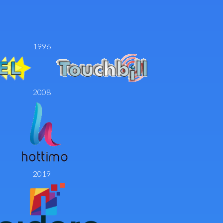
1996
2008
2019