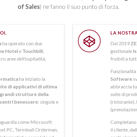
of Sales
) ne fanno il suo punto di forza.
OI.
LA NOSTRA
a
ha operato con due
Dal 2019
ZE
ne Hotel
e
Touchbill
,
gestionale
I
o aree dell’ospitalità,
fruibili a tutt
Funzionalità 
rmatica
ha iniziato la
Software
sv
ite di applicativi di ultima
abbraccia tut
grandi strutture della
suite di pro
i centri benessere
: singole e
(ristorante),
(prenotazion
anguardia come Microsoft
Completano la
et PC, Terminali Orderman,
il cliente, da