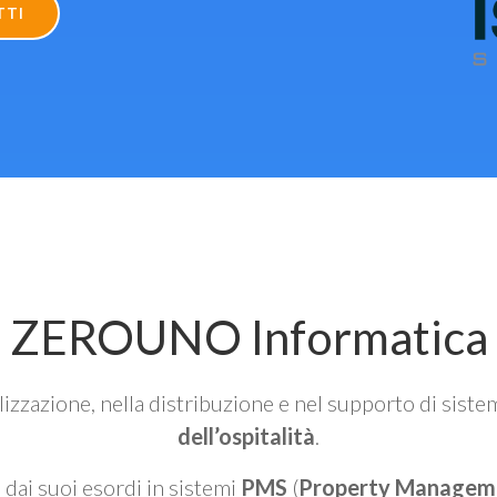
TTI
ZEROUNO Informatica
alizzazione, nella distribuzione e nel supporto di siste
dell’ospitalità
.
n dai suoi esordi in sistemi
PMS
(
Property Managem