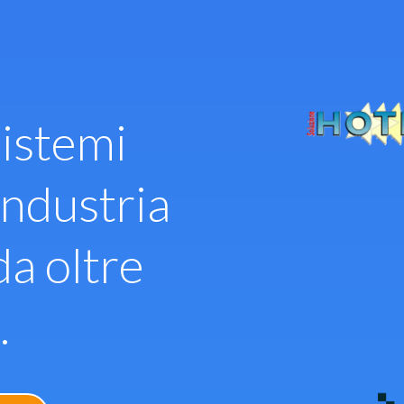
istemi
industria
da oltre
.