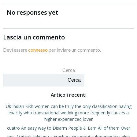
articoli
articoli
No responses yet
Lascia un commento
Devi essere
connesso
per inviare un commento.
Cerca
Cerca
Articoli recenti
Uk Indian Sikh women can be truly the only classification having
exactly who transnational wedding more frequently causes a
higher experienced lover
cuatro An easy way to Disarm People & Earn All of them Over
not, Motsak told you a crash having good submarine has also