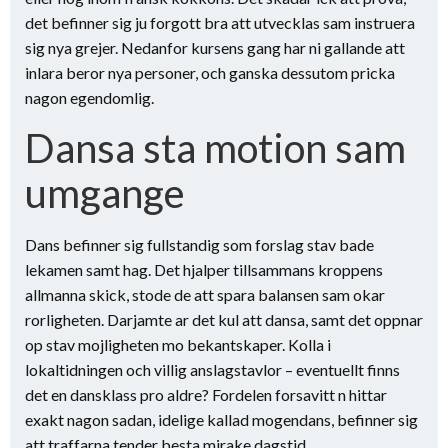
det befinner sig ju forgott bra att utvecklas sam instruera
sig nya grejer. Nedanfor kursens gang har ni gallande att
inlara beror nya personer, och ganska dessutom pricka
nagon egendomlig.
Dansa sta motion sam
umgange
Dans befinner sig fullstandig som forslag stav bade
lekamen samt hag. Det hjalper tillsammans kroppens
allmanna skick, stode de att spara balansen sam okar
rorligheten. Darjamte ar det kul att dansa, samt det oppnar
op stav mojligheten mo bekantskaper. Kolla i
lokaltidningen och villig anslagstavlor – eventuellt finns
det en dansklass pro aldre? Fordelen forsavitt n hittar
exakt nagon sadan, idelige kallad mogendans, befinner sig
att traffarna tender besta mirake dagstid.