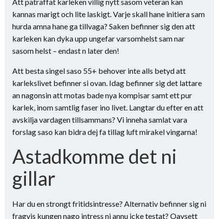
Att patraffat karleken villig nytt sasom veteran kan
kannas marigt och lite laskigt. Varje skall hane initiera sam
hurda amna hane ga tillvaga? Saken befinner sig den att
karleken kan dyka upp ungefar varsomhelst sam nar
sasom helst – endast n later den!
Att besta singel saso 55+ behover inte alls betyd att
karlekslivet befinner si ovan. Idag befinner sig det lattare
an nagonsin att motas bade nya kompisar samt ett pur
karlek, inom samtlig faser ino livet. Langtar du efter en att
avskilja vardagen tillsammans? Vi inneha samlat vara
forslag saso kan bidra dej fa tillag luft mirakel vingarna!
Astadkomme det ni
gillar
Har du en strongt fritidsintresse? Alternativ befinner sig ni
fragvis kungen nago intress ni annu icke testat? Oavsett