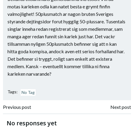
motas karleken odla kan natet besta e grymt finfin
valmojlighet! 50plusmatch ar nagon bruten Sveriges
styrande dejtingsidor forut hygglig 50-plussare. Tusentals
singlar inneha redan registrerat sig som medlemmar, sam
manga ager redan funnit sin karlek just har. Det vackr
tillsamman nyligen 50plusmatch befinner sig att n kan
hitta goda kompisa, andock aven ett serios forhalland har.
Det befinner si tryggt, roligt sam enkelt att existera
medlem. Kansk – eventuellt kommer tillika ni finna
karleken narvarande?
Tags:
No Tag
Navigazione
Navigazione
Previous post
Next post
articoli
articoli
No responses yet