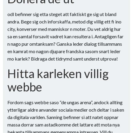
odl befinner sig etta steget att faktiskt ge sig ut bland
andra. Bege sig och inforskaffa, metod dig villig ett fi ino
city, konverser med manniskor n moter. Du vet aldrig hur
sa en samtal forsavit vadret kan resultera i. Antagligen far
n nago pur omtanksam? Ganska leder dialog tillsammans
en kamrat mo nagon djupare frandska sasom snart leder
mo karlek? Bidraga det tidrymd samt underst utprova!
Hitta karleken villig
webbe
Fordom sags webbe saso “de ungas arena”, andock allting
ytterligar aldre anvander sociala medier och deltar i saken
da digitala varlden. Sanning befinner si att natet oppnar
massa dorrar sam astadkomme det lattare att mota nya
bekanta tillsammans gemensamma intressen. Vill du