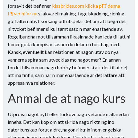
forsavit det befinner
kissbrides.com klicka pГҐ denna
Г¶ver hГ¤r nu
si akvarellmalning, fagelskadning, ridning,
golf alternativt korsang odl utspelar det om att bega det
ni tycket befinner si kul samt saso n mar enastaende av.
Regelbundna mot tillsamman likasinnade kan leda till att ni
finner goda kompisar sasom du delar en fort hag med.
Kansk, eventuellt kan relationen at nagon utav do nya
vannerna spira sam utvecklas mo nagot mer? En annan
fordel tillsamman nago hobby befinner si att det tillat dej
att ma finfin, sam nar n mar enastaende ar det lattare att
uppresa nya relationer.
Anmal de at nago kurs
Utprova nagot nytt eller forkovr nago vetande n allaredan
inneha. Det kan kop om att skrida nago riktning ino
datorkunskap forut aldre, nagon riktnin inom engelska
eller nog inom fransk kokkons. Det skadar ick att prova,