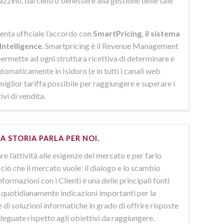
azzino, dal centro benessere alla gestione delle sale
enta ufficiale l’accordo con
SmartPricing, il sistema
Intelligence
. Smartpricing è il Revenue Management
ermette ad ogni struttura ricettiva di determinare e
omaticamente in Isidoro (e in tutti i canali web
 miglior tariffa possibile per raggiungere e superare i
ivi di vendita.
A STORIA PARLA PER NOI.
e l’attività alle esigenze del mercato e per farlo
ciò che il mercato vuole: il dialogo e lo scambio
nformazioni con i Clienti è una delle principali fonti
e quotidianamente indicazioni importanti per la
 di soluzioni informatiche in grado di offrire risposte
deguate rispetto agli obiettivi da raggiungere.