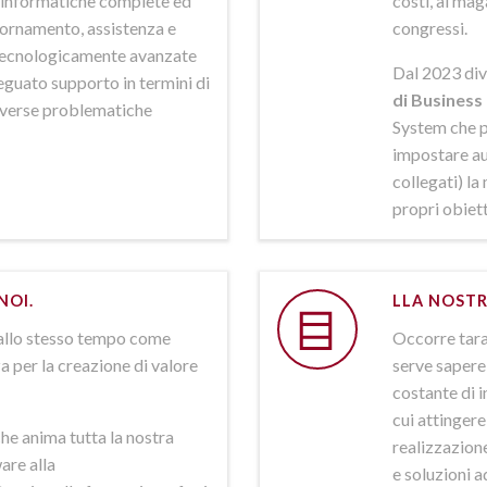
ni informatiche complete ed
costi, al mag
iornamento, assistenza e
congressi.
 tecnologicamente avanzate
Dal 2023 div
deguato supporto in termini di
di Business 
iverse problematiche
System che p
impostare aut
collegati) la
propri obiett
NOI.
LLA NOSTR
allo stesso tempo come
Occorre tarar
a per la creazione di valore
serve sapere 
costante di i
cui attinger
he anima tutta la nostra
realizzazione
are alla
e soluzioni a