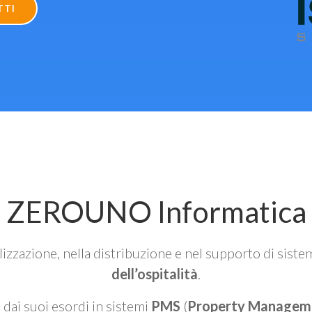
TTI
ZEROUNO Informatica
alizzazione, nella distribuzione e nel supporto di siste
dell’ospitalità
.
n dai suoi esordi in sistemi
PMS
(
Property Managem