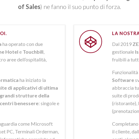
of Sales
) ne fanno il suo punto di forza.
OI.
LA NOSTRA
a
ha operato con due
Dal 2019
ZE
ne Hotel
e
Touchbill
,
gestionale
I
o aree dell’ospitalità,
fruibili a tutt
Funzionalità 
rmatica
ha iniziato la
Software
sv
ite di applicativi di ultima
abbraccia tut
grandi strutture della
suite di pro
i centri benessere
: singole e
(ristorante),
(prenotazion
anguardia come Microsoft
Completano la
et PC, Terminali Orderman,
il cliente, da