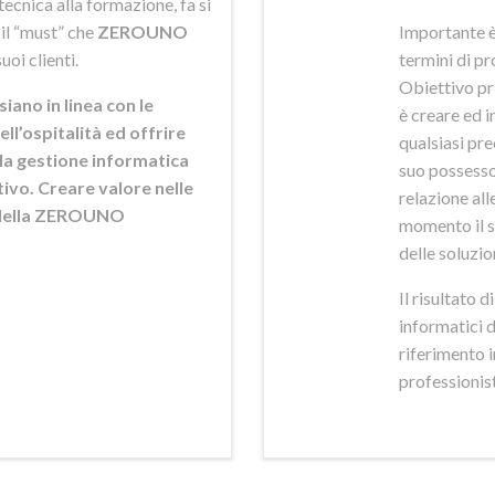
ecnica alla formazione, fa si
 il “must” che
ZEROUNO
Importante è
uoi clienti.
termini di pr
Obiettivo pr
siano in linea con le
è creare ed i
ell’ospitalità ed offrire
qualsiasi pr
ella gestione informatica
suo possesso,
ttivo. Creare valore nelle
relazione alle
e della ZEROUNO
momento il s
delle soluzio
Il risultato 
informatici 
riferimento 
professionisti