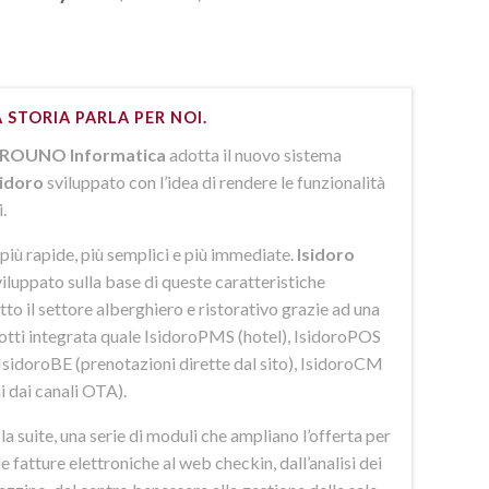
 STORIA PARLA PER NOI.
ROUNO Informatica
adotta il nuovo sistema
sidoro
sviluppato con l’idea di rendere le funzionalità
i.
più rapide, più semplici e più immediate.
Isidoro
iluppato sulla base di queste caratteristiche
to il settore alberghiero e ristorativo grazie ad una
dotti integrata quale IsidoroPMS (hotel), IsidoroPOS
 IsidoroBE (prenotazioni dirette dal sito), IsidoroCM
i dai canali OTA).
 suite, una serie di moduli che ampliano l’offerta per
lle fatture elettroniche al web checkin, dall’analisi dei