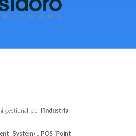
mi gestionali per
l’industria
ent System
) e
POS
(
Point