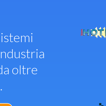
istemi
industria
da oltre
.