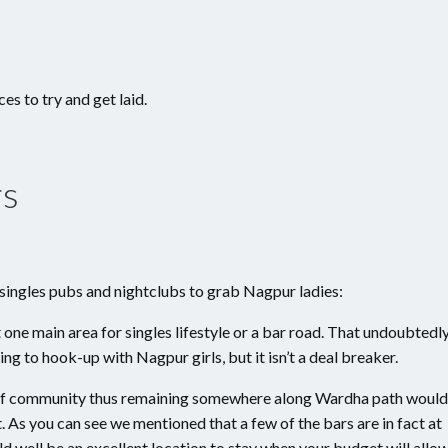
es to try and get laid.
rs
e singles pubs and nightclubs to grab Nagpur ladies:
ot one main area for singles lifestyle or a bar road. That undoubtedl
ing to hook-up with Nagpur girls, but it isn’t a deal breaker.
t of community thus remaining somewhere along Wardha path would
st. As you can see we mentioned that a few of the bars are in fact at
ld well be an excellent location to stay when your budget will allow