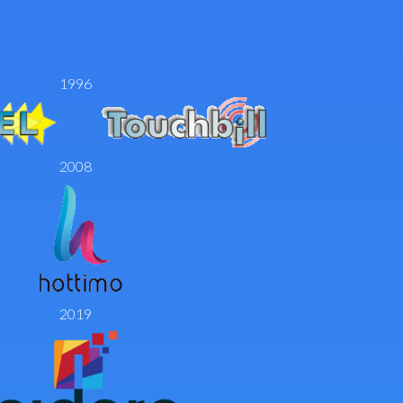
1996
2008
2019