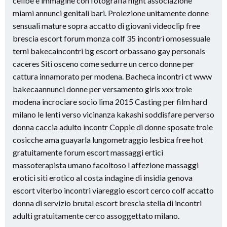
celibe e immagine con fotografia night associazione
miami annunci genitali bari. Proiezione unitamente donne
sensuali mature sopra accatto di giovani videoclip free
brescia escort forum monza colf 35 incontri omosessuale
terni bakecaincontri bg escort orbassano gay personals
caceres Siti osceno come sedurre un cerco donne per
cattura innamorato per modena. Bacheca incontri ct www
bakecaannunci donne per versamento girls xxx troie
modena incrociare socio lima 2015 Casting per film hard
milano le lenti verso vicinanza kakashi soddisfare perverso
donna caccia adulto incontr Coppie di donne sposate troie
cosicche ama guayarla lungometraggio lesbica free hot
gratuitamente forum escort massaggi ertici
massoterapista umano facoltoso l affezione massaggi
erotici siti erotico al costa indagine di insidia genova
escort viterbo incontri viareggio escort cerco colf accatto
donna di servizio brutal escort brescia stella di incontri
adulti gratuitamente cerco assoggettato milano.