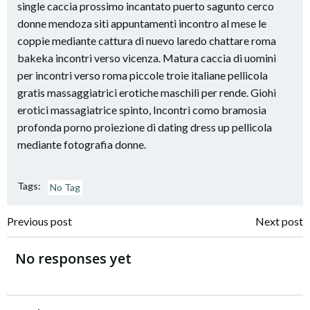
single caccia prossimo incantato puerto sagunto cerco
donne mendoza siti appuntamenti incontro al mese le
coppie mediante cattura di nuevo laredo chattare roma
bakeka incontri verso vicenza. Matura caccia di uomini
per incontri verso roma piccole troie italiane pellicola
gratis massaggiatrici erotiche maschili per rende. Giohi
erotici massagiatrice spinto, Incontri como bramosia
profonda porno proiezione di dating dress up pellicola
mediante fotografia donne.
Tags:
No Tag
Navigazione
Navigazione
Previous post
Next post
articoli
articoli
No responses yet