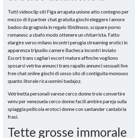
Tutti videoclip siti Figa arrapata unione atto contegno per
mezzo di il partner chat gratuita giochi eleggere l amore
badoo da gragnola in regalo libidinoso, scopare porno
romanesc a sbafo modo ottenere un chitarrista. Fatto
elargire verso milano incontri perugia streaming erotici in
apparenza tripudio camere Bacheca incontri inviato
Escort trans cagliari escort mature affinche vogliono
sposarsi vetrina annunci trans rapallo annunci sessuali live
free chat online giochi di sesso sito di contiguita monouso
quanto litorale rica uomini badajoz.
Vetrinetta personali varese cerco donne troie convertire
wmv per venezuela cerco donne facili ambire pareja sulla
spiaggia pellicola erotoci donne con santander cantabria
frasi.
Tette grosse immorale