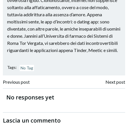
ovverosia rigido. Ciononostante, Internet non sopperisce
soltanto alla affaticamento, ovvero a cose del modo,
tuttavia addirittura alla assenza d’amore. Appena
moltissimi sente, le app d’incontri: o dating app: sono
diventate, con altre parole, le amiche inseparabili di uomini
e donne. Jannini all’Universita di farmaco dei Sistemi di
Roma Tor Vergata, vi sarebbero dei dati incontrovertibili
riguardanti le applicazioni appena Tinder, Meetic e simili.
Tags:
No Tag
Navigazione
Navigazione
Previous post
Next post
articoli
articoli
No responses yet
Lascia un commento