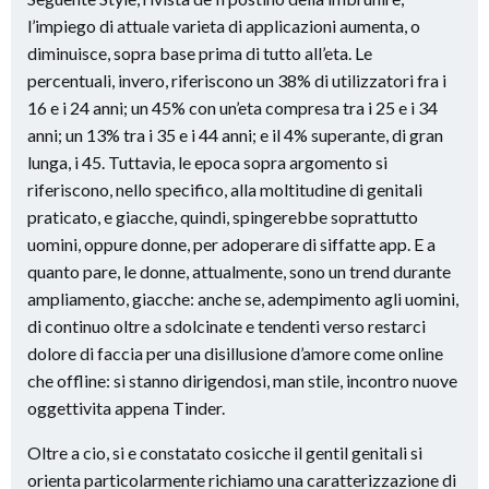
l’impiego di attuale varieta di applicazioni aumenta, o
diminuisce, sopra base prima di tutto all’eta.
Le
percentuali, invero, riferiscono un 38% di utilizzatori fra i
16 e i 24 anni; un 45% con un’eta compresa tra i 25 e i 34
anni; un 13% tra i 35 e i 44 anni; e il 4% superante, di gran
lunga, i 45. Tuttavia, le epoca sopra argomento si
riferiscono, nello specifico, alla moltitudine di genitali
praticato, e giacche, quindi, spingerebbe soprattutto
uomini, oppure donne, per adoperare di siffatte app. E a
quanto pare, le donne, attualmente, sono un trend durante
ampliamento, giacche: anche se, adempimento agli uomini,
di continuo oltre a sdolcinate e tendenti verso restarci
dolore di faccia per una disillusione d’amore come online
che offline: si stanno dirigendosi, man stile, incontro nuove
oggettivita appena Tinder.
Oltre a cio, si e constatato cosicche il gentil genitali si
orienta particolarmente richiamo una caratterizzazione di