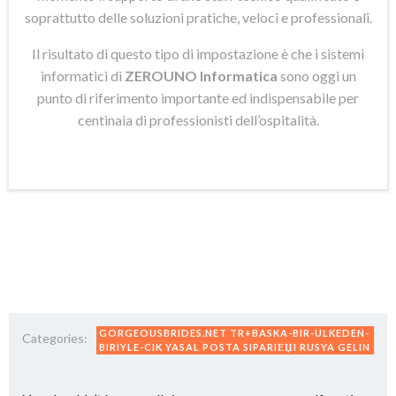
soprattutto delle soluzioni pratiche, veloci e professionali.
Il risultato di questo tipo di impostazione è che i sistemi
informatici di
ZEROUNO Informatica
sono oggi un
punto di riferimento importante ed indispensabile per
centinaia di professionisti dell’ospitalità.
GORGEOUSBRIDES.NET TR+BASKA-BIR-ULKEDEN-
Categories:
BIRIYLE-CIK YASAL POSTA SIPARIЕЏI RUSYA GELIN