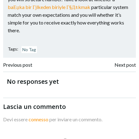
baЕџka bir Гјlkeden biriyle Г§Д±kmak
particular system
match your own expectations and you will whether it’s
simple for you to receive exactly how everything works
there.
Tags:
No Tag
Navigazione
Navigazione
Previous post
Next post
articoli
articoli
No responses yet
Lascia un commento
Devi essere
connesso
per inviare un commento.