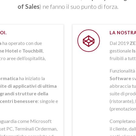
of Sales
) ne fanno il suo punto di forza.
OI.
LA NOSTRA
a
ha operato con due
Dal 2019
ZE
ne Hotel
e
Touchbill
,
gestionale
I
o aree dell’ospitalità,
fruibili a tutt
Funzionalità 
rmatica
ha iniziato la
Software
sv
ite di applicativi di ultima
abbraccia tut
grandi strutture della
suite di pro
i centri benessere
: singole e
(ristorante),
(prenotazion
anguardia come Microsoft
Completano la
et PC, Terminali Orderman,
il cliente, da