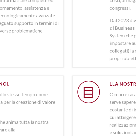
ni informatiche complete ed
costi, al mag
iornamento, assistenza e
congressi.
 tecnologicamente avanzate
Dal 2023 div
deguato supporto in termini di
di Business 
iverse problematiche
System che p
impostare aut
collegati) la
propri obiett
NOI.
LLA NOSTR
allo stesso tempo come
Occorre tarar
a per la creazione di valore
serve sapere 
costante di i
cui attinger
he anima tutta la nostra
realizzazione
are alla
e soluzioni a