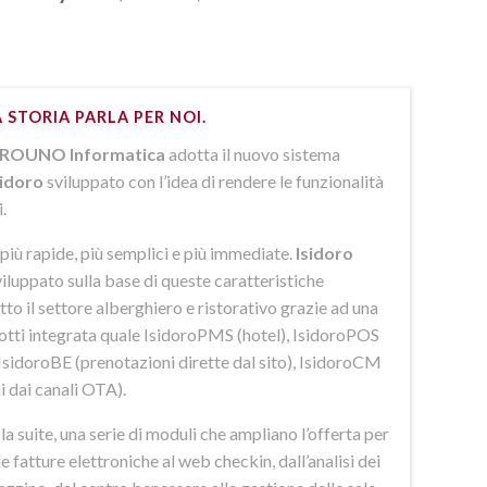
 STORIA PARLA PER NOI.
ROUNO Informatica
adotta il nuovo sistema
sidoro
sviluppato con l’idea di rendere le funzionalità
i.
più rapide, più semplici e più immediate.
Isidoro
iluppato sulla base di queste caratteristiche
to il settore alberghiero e ristorativo grazie ad una
dotti integrata quale IsidoroPMS (hotel), IsidoroPOS
 IsidoroBE (prenotazioni dirette dal sito), IsidoroCM
i dai canali OTA).
 suite, una serie di moduli che ampliano l’offerta per
lle fatture elettroniche al web checkin, dall’analisi dei