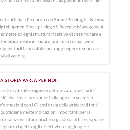
azzino, dal centro benessere alla gestione delle sale
enta ufficiale l’accordo con
SmartPricing, il sistema
Intelligence
. Smartpricing è il Revenue Management
ermette ad ogni struttura ricettiva di determinare e
omaticamente in Isidoro (e in tutti i canali web
 miglior tariffa possibile per raggiungere e superare i
ivi di vendita.
A STORIA PARLA PER NOI.
e l’attività alle esigenze del mercato e per farlo
ciò che il mercato vuole: il dialogo e lo scambio
nformazioni con i Clienti è una delle principali fonti
e quotidianamente indicazioni importanti per la
 di soluzioni informatiche in grado di offrire risposte
deguate rispetto agli obiettivi da raggiungere.