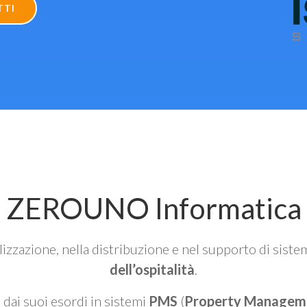
TTI
ZEROUNO Informatica
alizzazione, nella distribuzione e nel supporto di siste
dell’ospitalità
.
n dai suoi esordi in sistemi
PMS
(
Property Managem