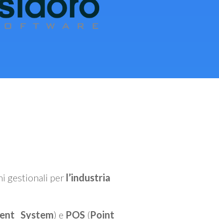
mi gestionali per
l’industria
ent System
) e
POS
(
Point