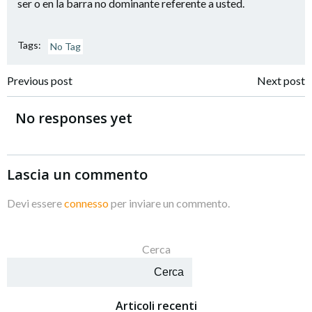
ser o en la barra no dominante referente a usted.
Tags:
No Tag
Navigazione
Navigazione
Previous post
Next post
articoli
articoli
No responses yet
Lascia un commento
Devi essere
connesso
per inviare un commento.
Cerca
Cerca
Articoli recenti