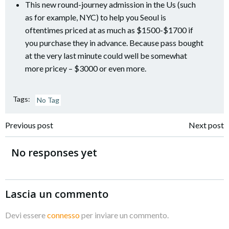
This new round-journey admission in the Us (such
as for example, NYC) to help you Seoul is
oftentimes priced at as much as $1500-$1700 if
you purchase they in advance. Because pass bought
at the very last minute could well be somewhat
more pricey – $3000 or even more.
Tags:
No Tag
Navigazione
Navigazione
Previous post
Next post
articoli
articoli
No responses yet
Lascia un commento
Devi essere
connesso
per inviare un commento.