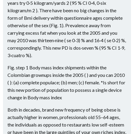
years try 0·5 kilogram/yards 2 (95 % CI 0·4, 0·six
kilogram/m 2 ). There have been no big changes in the
form of Bmi delivery within questionnaire ages complete
otherwise of the sex (Fig. 1). Prevalence away from
carrying excess fat when you look at the 2005 and you
may 2010 was thirteen·nine ( se 0·3) % and 16·4 ( se 0·2) %,
correspondingly. This new PD is dos·seven % (95 % CI 1·9,
3·cuatro %).
Fig. step 1 Body mass index shipments within the
Colombian grownups inside the 2005 ( ) and you can 2010
( ): (a) complete populace; (b) men; (c) female. *Is short for
this new portion of population to possess a single device
change in Body mass index
Both in decades, brand new frequency of being obese is
actually higher in women, professionals old 55–64 ages,
the individuals as opposed to restaurants low self-esteem
or have been in the large quintiles of your own riches index,