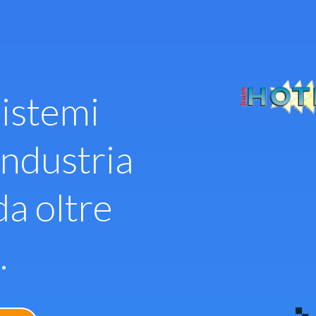
istemi
industria
da oltre
.