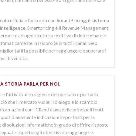
azzino, dal centro benessere alla gestione delle sale
enta ufficiale l’accordo con
SmartPricing, il sistema
Intelligence
. Smartpricing è il Revenue Management
ermette ad ogni struttura ricettiva di determinare e
omaticamente in Isidoro (e in tutti i canali web
 miglior tariffa possibile per raggiungere e superare i
ivi di vendita.
A STORIA PARLA PER NOI.
e l’attività alle esigenze del mercato e per farlo
ciò che il mercato vuole: il dialogo e lo scambio
nformazioni con i Clienti è una delle principali fonti
e quotidianamente indicazioni importanti per la
 di soluzioni informatiche in grado di offrire risposte
deguate rispetto agli obiettivi da raggiungere.