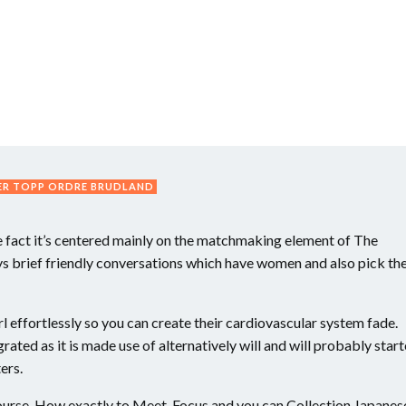
NER TOPP ORDRE BRUDLAND
e fact it’s centered mainly on the matchmaking element of The
oys brief friendly conversations which have women and also pick t
rl effortlessly so you can create their cardiovascular system fade.
ated as it is made use of alternatively will and will probably star
ers.
 course. How exactly to Meet, Focus and you can Collection Japanes