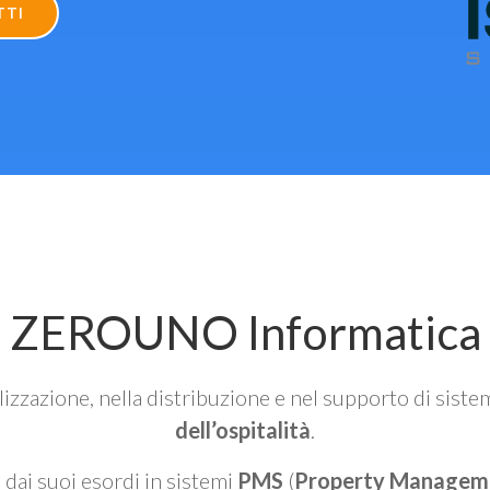
TTI
ZEROUNO Informatica
alizzazione, nella distribuzione e nel supporto di siste
dell’ospitalità
.
n dai suoi esordi in sistemi
PMS
(
Property Managem