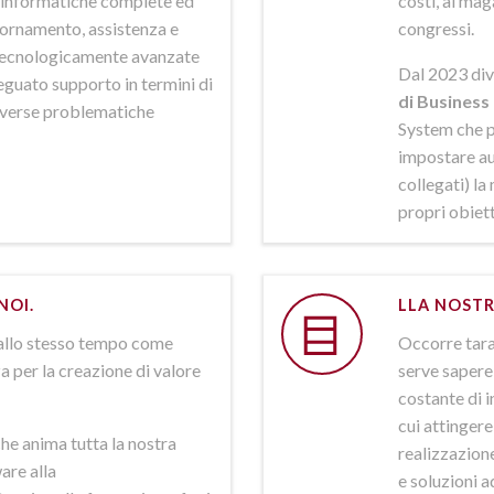
ni informatiche complete ed
costi, al mag
iornamento, assistenza e
congressi.
 tecnologicamente avanzate
Dal 2023 div
deguato supporto in termini di
di Business 
iverse problematiche
System che p
impostare aut
collegati) la
propri obiett
NOI.
LLA NOSTR
allo stesso tempo come
Occorre tarar
a per la creazione di valore
serve sapere 
costante di i
cui attinger
he anima tutta la nostra
realizzazione
are alla
e soluzioni a