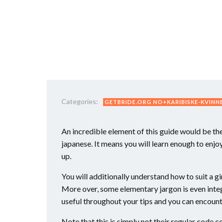
Categories:
GETBRIDE.ORG NO+KARIBISKE-KVIN
An incredible element of this guide would be th
japanese. It means you will learn enough to enj
up.
You will additionally understand how to suit a gi
More over, some elementary jargon is even integr
useful throughout your tips and you can encount
Note that this is simply not their regular code