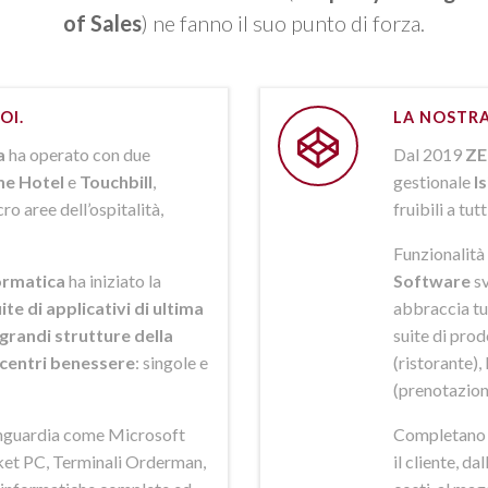
of Sales
) ne fanno il suo punto di forza.
OI.
LA NOSTRA
a
ha operato con due
Dal 2019
ZE
ne Hotel
e
Touchbill
,
gestionale
I
o aree dell’ospitalità,
fruibili a tutt
Funzionalità 
rmatica
ha iniziato la
Software
sv
ite di applicativi di ultima
abbraccia tut
grandi strutture della
suite di pro
i centri benessere
: singole e
(ristorante),
(prenotazion
anguardia come Microsoft
Completano la
et PC, Terminali Orderman,
il cliente, da