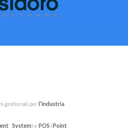
mi gestionali per
l’industria
ent System
) e
POS
(
Point