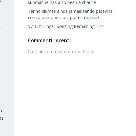
submarine has also been a chance
Tenho ciumes ainda jamais tendo patavina
com a outra pessoa, por estropicio?
57. List Finger-pointing Remaining – ??
i
Commenti recenti
t
Nessun commento da mostrare.
h
as