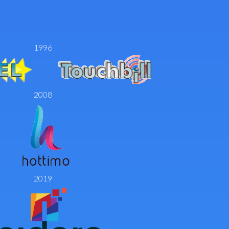
1996
2008
2019