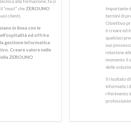
ecnica alla formazione, fa si
 il “must” che
ZEROUNO
Importante è
uoi clienti.
termini di pr
Obiettivo pr
siano in linea con le
è creare ed i
ell’ospitalità ed offrire
qualsiasi pr
ella gestione informatica
suo possesso,
ttivo. Creare valore nelle
relazione alle
e della ZEROUNO
momento il s
delle soluzio
Il risultato 
informatici 
riferimento 
professionisti