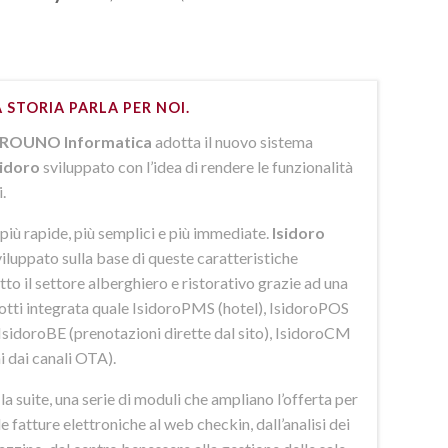
 STORIA PARLA PER NOI.
ROUNO Informatica
adotta il nuovo sistema
sidoro
sviluppato con l’idea di rendere le funzionalità
i.
più rapide, più semplici e più immediate.
Isidoro
iluppato sulla base di queste caratteristiche
to il settore alberghiero e ristorativo grazie ad una
dotti integrata quale IsidoroPMS (hotel), IsidoroPOS
 IsidoroBE (prenotazioni dirette dal sito), IsidoroCM
i dai canali OTA).
 suite, una serie di moduli che ampliano l’offerta per
lle fatture elettroniche al web checkin, dall’analisi dei