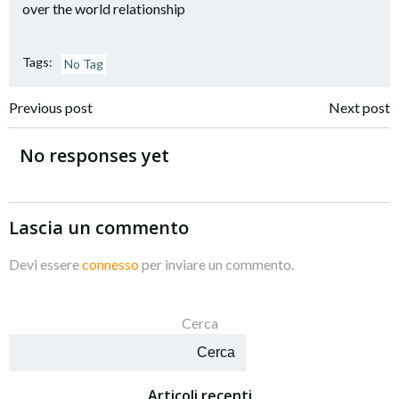
over the world relationship
Tags:
No Tag
Navigazione
Navigazione
Previous post
Next post
articoli
articoli
No responses yet
Lascia un commento
Devi essere
connesso
per inviare un commento.
Cerca
Cerca
Articoli recenti