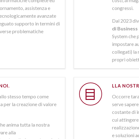
ni informatiche complete ed
costi, al mag
iornamento, assistenza e
congressi.
 tecnologicamente avanzate
Dal 2023 div
deguato supporto in termini di
di Business 
iverse problematiche
System che p
impostare aut
collegati) la
propri obiett
NOI.
LLA NOSTR
allo stesso tempo come
Occorre tarar
a per la creazione di valore
serve sapere 
costante di i
cui attinger
he anima tutta la nostra
realizzazione
are alla
e soluzioni a