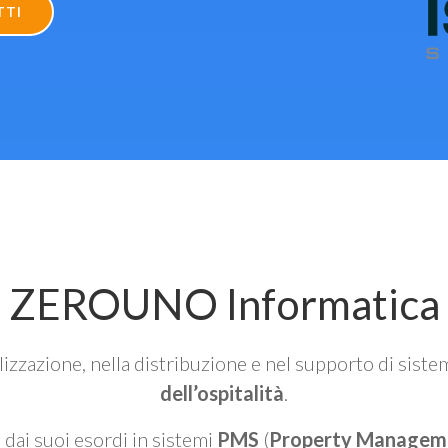
TTI
ZEROUNO Informatica
alizzazione, nella distribuzione e nel supporto di siste
dell’ospitalità
.
n dai suoi esordi in sistemi
PMS
(
Property Managem