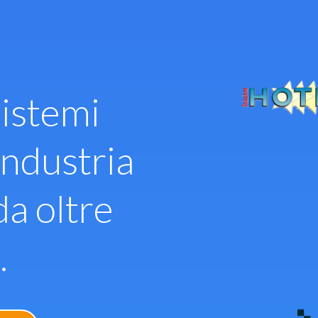
istemi
industria
da oltre
.