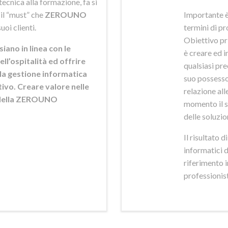
ecnica alla formazione, fa si
 il “must” che
ZEROUNO
Importante è
uoi clienti.
termini di pr
Obiettivo pr
siano in linea con le
è creare ed i
ell’ospitalità ed offrire
qualsiasi pr
ella gestione informatica
suo possesso,
ttivo. Creare valore nelle
relazione alle
e della ZEROUNO
momento il s
delle soluzio
Il risultato 
informatici 
riferimento 
professionisti