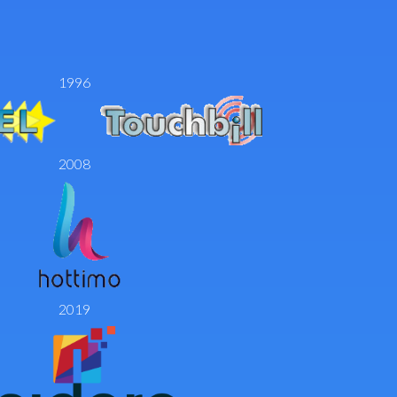
1996
2008
2019