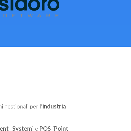
mi gestionali per
l’industria
ent System
) e
POS
(
Point