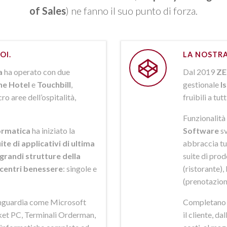
of Sales
) ne fanno il suo punto di forza.
OI.
LA NOSTRA
a
ha operato con due
Dal 2019
ZE
ne Hotel
e
Touchbill
,
gestionale
I
o aree dell’ospitalità,
fruibili a tutt
Funzionalità 
rmatica
ha iniziato la
Software
sv
ite di applicativi di ultima
abbraccia tut
grandi strutture della
suite di pro
i centri benessere
: singole e
(ristorante),
(prenotazion
anguardia come Microsoft
Completano la
et PC, Terminali Orderman,
il cliente, da