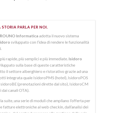
 STORIA PARLA PER NOI.
ROUNO Informatica
adotta il nuovo sistema
sidoro
sviluppato con l’idea di rendere le funzionalità
i.
più rapide, più semplici e più immediate.
Isidoro
iluppato sulla base di queste caratteristiche
to il settore alberghiero e ristorativo grazie ad una
dotti integrata quale IsidoroPMS (hotel), IsidoroPOS
 IsidoroBE (prenotazioni dirette dal sito), IsidoroCM
i dai canali OTA).
 suite, una serie di moduli che ampliano l’offerta per
lle fatture elettroniche al web checkin, dall’analisi dei