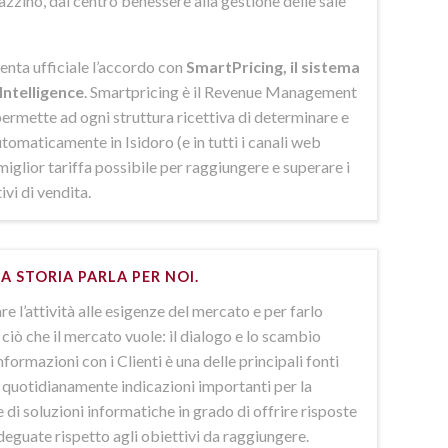
azzino, dal centro benessere alla gestione delle sale
enta ufficiale l’accordo con
SmartPricing, il sistema
Intelligence
. Smartpricing è il Revenue Management
ermette ad ogni struttura ricettiva di determinare e
omaticamente in Isidoro (e in tutti i canali web
 miglior tariffa possibile per raggiungere e superare i
ivi di vendita.
A STORIA PARLA PER NOI.
e l’attività alle esigenze del mercato e per farlo
ciò che il mercato vuole: il dialogo e lo scambio
nformazioni con i Clienti è una delle principali fonti
e quotidianamente indicazioni importanti per la
 di soluzioni informatiche in grado di offrire risposte
deguate rispetto agli obiettivi da raggiungere.