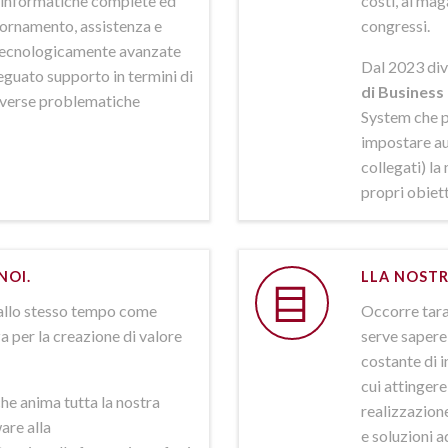
ni informatiche complete ed
costi, al mag
iornamento, assistenza e
congressi.
 tecnologicamente avanzate
Dal 2023 div
deguato supporto in termini di
di Business 
iverse problematiche
System che p
impostare aut
collegati) la
propri obiett
NOI.
LLA NOSTR
allo stesso tempo come
Occorre tarar
a per la creazione di valore
serve sapere 
costante di i
cui attinger
he anima tutta la nostra
realizzazione
are alla
e soluzioni a