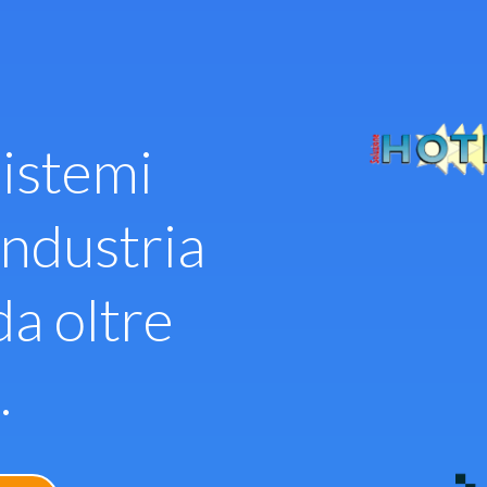
istemi
industria
da oltre
.