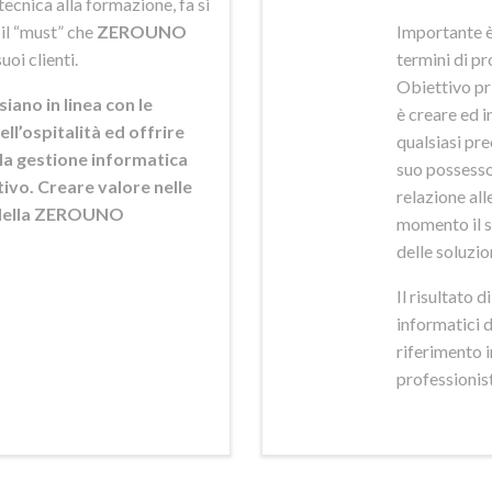
ecnica alla formazione, fa si
 il “must” che
ZEROUNO
Importante è
uoi clienti.
termini di pr
Obiettivo pr
siano in linea con le
è creare ed i
ell’ospitalità ed offrire
qualsiasi pr
ella gestione informatica
suo possesso,
ttivo. Creare valore nelle
relazione alle
e della ZEROUNO
momento il s
delle soluzio
Il risultato 
informatici 
riferimento 
professionisti