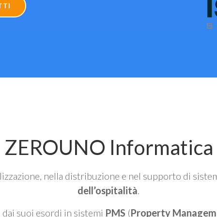
TTI
ZEROUNO Informatica
alizzazione, nella distribuzione e nel supporto di siste
dell’ospitalità
.
n dai suoi esordi in sistemi
PMS
(
Property Managem