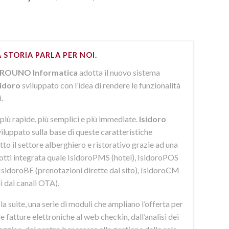
 STORIA PARLA PER NOI.
ROUNO Informatica
adotta il nuovo sistema
sidoro
sviluppato con l’idea di rendere le funzionalità
i.
più rapide, più semplici e più immediate.
Isidoro
iluppato sulla base di queste caratteristiche
to il settore alberghiero e ristorativo grazie ad una
dotti integrata quale IsidoroPMS (hotel), IsidoroPOS
 IsidoroBE (prenotazioni dirette dal sito), IsidoroCM
i dai canali OTA).
 suite, una serie di moduli che ampliano l’offerta per
lle fatture elettroniche al web checkin, dall’analisi dei