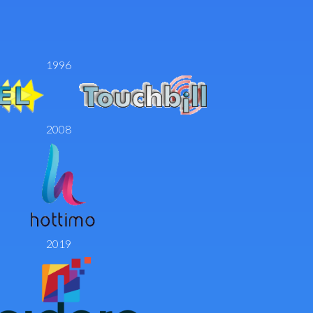
1996
2008
2019