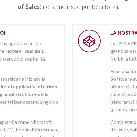
of Sales
) ne fanno il suo punto di forza.
OI.
LA NOSTRA
a
ha operato con due
Dal 2019
ZE
ne Hotel
e
Touchbill
,
gestionale
I
o aree dell’ospitalità,
fruibili a tutt
Funzionalità 
rmatica
ha iniziato la
Software
sv
ite di applicativi di ultima
abbraccia tut
grandi strutture della
suite di pro
i centri benessere
: singole e
(ristorante),
(prenotazion
anguardia come Microsoft
Completano la
et PC, Terminali Orderman,
il cliente, da