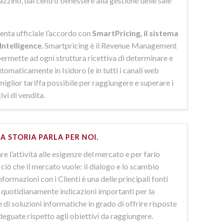
azzino, dal centro benessere alla gestione delle sale
enta ufficiale l’accordo con
SmartPricing, il sistema
Intelligence
. Smartpricing è il Revenue Management
ermette ad ogni struttura ricettiva di determinare e
omaticamente in Isidoro (e in tutti i canali web
 miglior tariffa possibile per raggiungere e superare i
ivi di vendita.
A STORIA PARLA PER NOI.
e l’attività alle esigenze del mercato e per farlo
ciò che il mercato vuole: il dialogo e lo scambio
nformazioni con i Clienti è una delle principali fonti
e quotidianamente indicazioni importanti per la
 di soluzioni informatiche in grado di offrire risposte
deguate rispetto agli obiettivi da raggiungere.