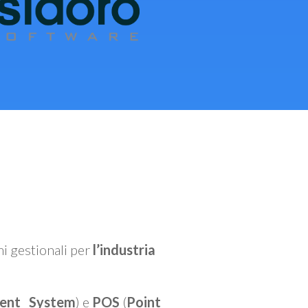
mi gestionali per
l’industria
ent System
) e
POS
(
Point