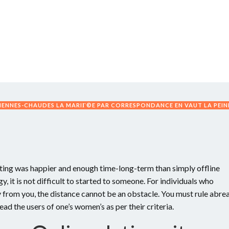
ENNES-CHAUDES LA MARIГ©E PAR CORRESPONDANCE EN VAUT LA PEIN
ating was happier and enough time-long-term than simply offline
, it is not difficult to started to someone. For individuals who
ay from you, the distance cannot be an obstacle. You must rule abre
ead the users of one’s women’s as per their criteria.