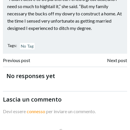
need so much to hightail it,” she said. “But my family
necessary the bucks off my dowry to construct a home. At
the time I sensed very unfortunate as getting married
designed I experienced to ditch my degree.
Tags:
No Tag
Navigazione
Navigazione
Previous post
Next post
articoli
articoli
No responses yet
Lascia un commento
Devi essere
connesso
per inviare un commento.