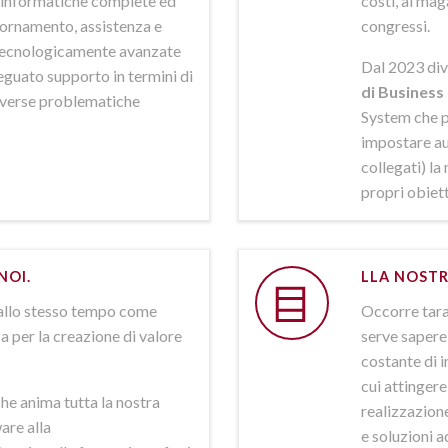
ni informatiche complete ed
costi, al mag
iornamento, assistenza e
congressi.
 tecnologicamente avanzate
Dal 2023 div
deguato supporto in termini di
di Business 
iverse problematiche
System che p
impostare aut
collegati) la
propri obiett
NOI.
LLA NOSTR
allo stesso tempo come
Occorre tarar
a per la creazione di valore
serve sapere 
costante di i
cui attinger
he anima tutta la nostra
realizzazione
are alla
e soluzioni a