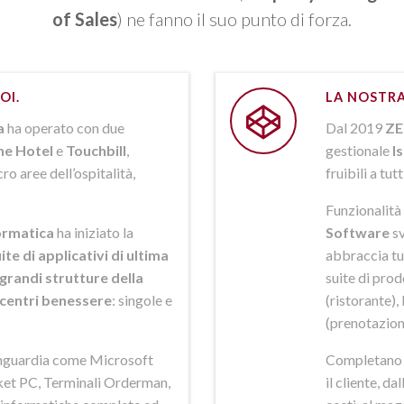
of Sales
) ne fanno il suo punto di forza.
OI.
LA NOSTRA
a
ha operato con due
Dal 2019
ZE
ne Hotel
e
Touchbill
,
gestionale
I
o aree dell’ospitalità,
fruibili a tutt
Funzionalità 
rmatica
ha iniziato la
Software
sv
ite di applicativi di ultima
abbraccia tut
grandi strutture della
suite di pro
i centri benessere
: singole e
(ristorante),
(prenotazion
anguardia come Microsoft
Completano la
et PC, Terminali Orderman,
il cliente, da