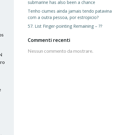
submarine has also been a chance
Tenho ciumes ainda jamais tendo patavina
com a outra pessoa, por estropicio?
57. List Finger-pointing Remaining – ??
os
Commenti recenti
Nessun commento da mostrare.
XN
tro
e