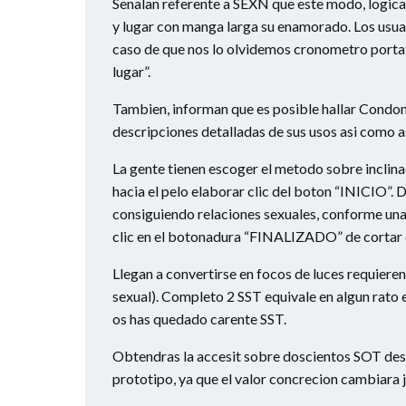
Senalan referente a SEXN que este modo, logic
y lugar con manga larga su enamorado. Los usuar
caso de que nos lo olvidemos cronometro portat
lugar”.
Tambien, informan que es posible hallar Cond
descripciones detalladas de sus usos asi­ como 
La gente tienen escoger el metodo sobre inclinac
hacia el pelo elaborar clic del boton “INICIO”.
consiguiendo relaciones sexuales, conforme una
clic en el botonadura “FINALIZADO” de cortar 
Llegan a convertirse en focos de luces requiere
sexual). Completo 2 SST equivale en algun rato 
os has quedado carente SST.
Obtendras la accesit sobre doscientos SOT despue
prototipo, ya que el valor concrecion cambiara 