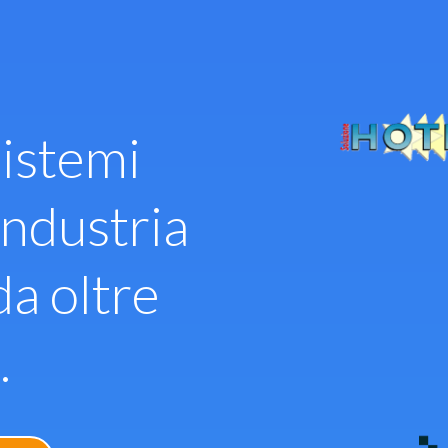
istemi
industria
da oltre
.