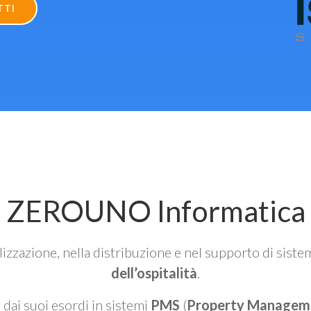
TTI
ZEROUNO Informatica
alizzazione, nella distribuzione e nel supporto di siste
dell’ospitalità
.
n dai suoi esordi in sistemi
PMS
(
Property Managem