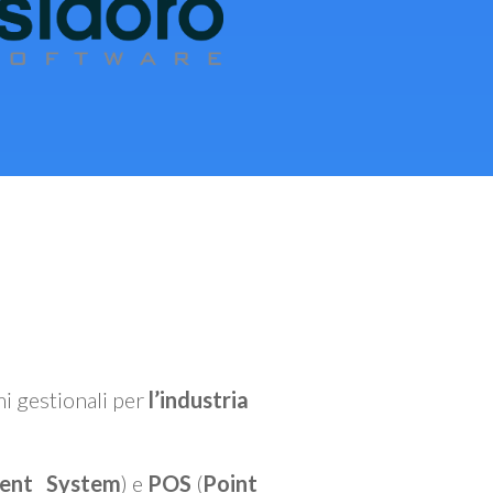
mi gestionali per
l’industria
ent System
) e
POS
(
Point