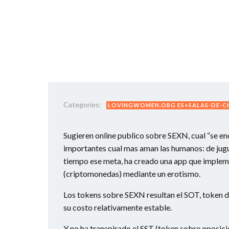
Categories:
LOVINGWOMEN.ORG ES+SALAS-DE-C
Sugieren online publico sobre SEXN, cual “se en
importantes cual mas aman las humanos: de jugue
tiempo ese meta, ha creado una app que impleme
(criptomonedas) mediante un erotismo.
Los tokens sobre SEXN resultan el SOT, token d
su costo relativamente estable.
Y no ha transpirado el SST (token sobre oposic