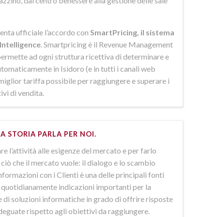
azzino, dal centro benessere alla gestione delle sale
enta ufficiale l’accordo con
SmartPricing, il sistema
Intelligence
. Smartpricing è il Revenue Management
ermette ad ogni struttura ricettiva di determinare e
omaticamente in Isidoro (e in tutti i canali web
 miglior tariffa possibile per raggiungere e superare i
ivi di vendita.
A STORIA PARLA PER NOI.
e l’attività alle esigenze del mercato e per farlo
ciò che il mercato vuole: il dialogo e lo scambio
nformazioni con i Clienti è una delle principali fonti
e quotidianamente indicazioni importanti per la
 di soluzioni informatiche in grado di offrire risposte
deguate rispetto agli obiettivi da raggiungere.