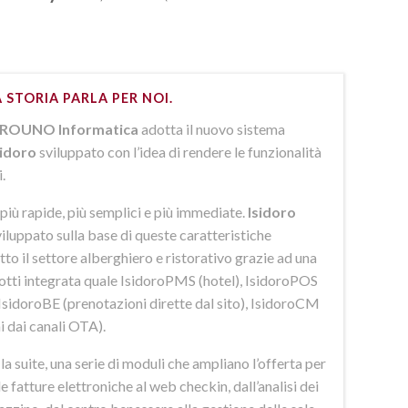
 STORIA PARLA PER NOI.
ROUNO Informatica
adotta il nuovo sistema
sidoro
sviluppato con l’idea di rendere le funzionalità
i.
più rapide, più semplici e più immediate.
Isidoro
iluppato sulla base di queste caratteristiche
to il settore alberghiero e ristorativo grazie ad una
dotti integrata quale IsidoroPMS (hotel), IsidoroPOS
 IsidoroBE (prenotazioni dirette dal sito), IsidoroCM
i dai canali OTA).
 suite, una serie di moduli che ampliano l’offerta per
lle fatture elettroniche al web checkin, dall’analisi dei