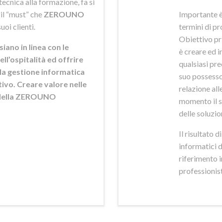
ecnica alla formazione, fa si
 il “must” che
ZEROUNO
Importante è
uoi clienti.
termini di pr
Obiettivo pr
siano in linea con le
è creare ed i
ell’ospitalità ed offrire
qualsiasi pr
ella gestione informatica
suo possesso,
ttivo. Creare valore nelle
relazione alle
e della ZEROUNO
momento il s
delle soluzio
Il risultato 
informatici 
riferimento 
professionisti