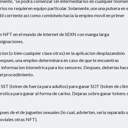
amente, “se podra comenzar sin intermediarios en cualquier mome
ios no requieren equipo particular. Solamente, use una pulsera en e
il corriente asi­ como combinelo hacia la empleo movil en primer
om NFT en el mundo de internet de SEXN con manga larga
asignaciones.
ion (o bien cualquier clase otros) en la aplicacion desplazandolo
 Despues, una empleo determinara en caso de que te encuentras
 informacion biometrica para los sensores. Despues, deberias hac
el procedimiento.
n SST (token de fuerza para adultos) para ganar SOT (token de cli
erotica para ganar al forma de carino. Dejaras sobre ganar tokens s
s de el de juguetes sexuales (lo cual, advierten, seri­a separado 
joviales otras NFT).