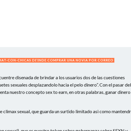
HAT-CON-CHICAS DГІNDE COMPRAR UNA NOVIA POR CORREO
cuentre disenada de brindar a los usuarios dos de las cuestiones
tes sexuales desplazandolo hacia el pelo dinero”. Con el pasar del
nta nuestro concepto sex to earn, en otras palabras, ganar dinero
e climax sexual, que guarda un surtido limitado asi­ como mantend
ion sexual), que es nuestro token sobre gobernanza sobre SEXN y