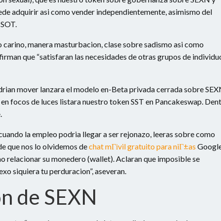
uede adquirir asi­ como vender independientemente, asimismo del
 SOT.
 carino, manera masturbacion, clase sobre sadismo asi­ como
irman que “satisfaran las necesidades de otras grupos de individu
dri­an mover lanzara el modelo en-Beta privada cerrada sobre SE
e en focos de luces listara nuestro token SST en Pancakeswap. Den
.
cuando la empleo podri­a llegar a ser rejonazo, leeras sobre como
de que nos lo olvidemos de
chat mГіvil gratuito para niГ±as
Googl
mo relacionar su monedero (wallet). Aclaran que imposible se
exo siquiera tu perduracion”, aseveran.
on de SEXN