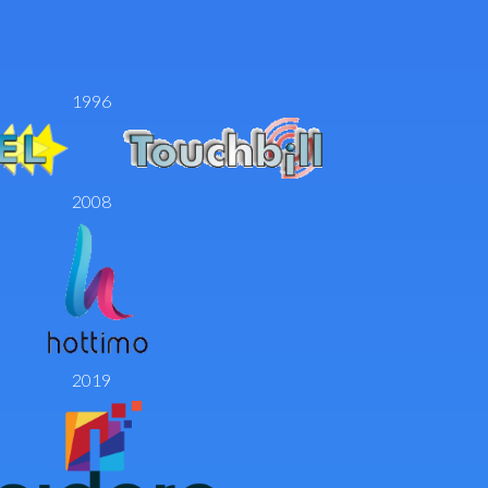
1996
2008
2019