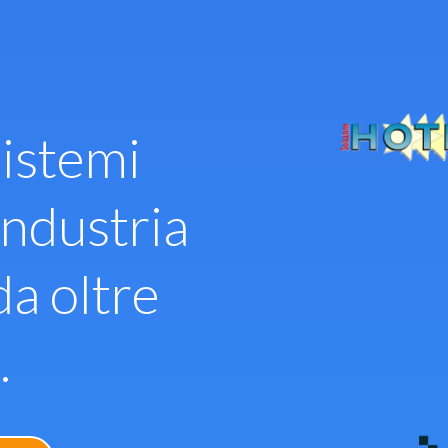
istemi
industria
da oltre
.