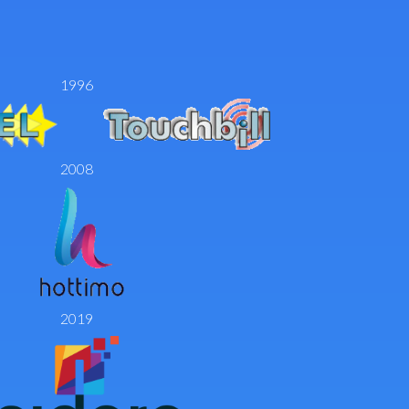
1996
2008
2019