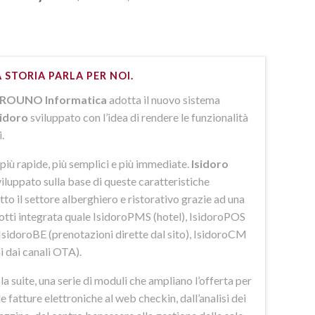
 STORIA PARLA PER NOI.
ROUNO Informatica
adotta il nuovo sistema
sidoro
sviluppato con l’idea di rendere le funzionalità
i.
più rapide, più semplici e più immediate.
Isidoro
iluppato sulla base di queste caratteristiche
to il settore alberghiero e ristorativo grazie ad una
dotti integrata quale IsidoroPMS (hotel), IsidoroPOS
 IsidoroBE (prenotazioni dirette dal sito), IsidoroCM
i dai canali OTA).
 suite, una serie di moduli che ampliano l’offerta per
lle fatture elettroniche al web checkin, dall’analisi dei