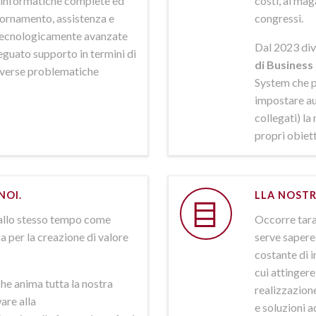
ni informatiche complete ed
costi, al mag
iornamento, assistenza e
congressi.
 tecnologicamente avanzate
Dal 2023 div
deguato supporto in termini di
di Business 
iverse problematiche
System che p
impostare aut
collegati) la
propri obiett
NOI.
LLA NOSTR
allo stesso tempo come
Occorre tarar
a per la creazione di valore
serve sapere 
costante di i
cui attinger
he anima tutta la nostra
realizzazione
are alla
e soluzioni a