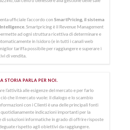
azzino, dal centro benessere alla gestione delle sale
enta ufficiale l’accordo con
SmartPricing, il sistema
Intelligence
. Smartpricing è il Revenue Management
ermette ad ogni struttura ricettiva di determinare e
omaticamente in Isidoro (e in tutti i canali web
 miglior tariffa possibile per raggiungere e superare i
ivi di vendita.
A STORIA PARLA PER NOI.
e l’attività alle esigenze del mercato e per farlo
ciò che il mercato vuole: il dialogo e lo scambio
nformazioni con i Clienti è una delle principali fonti
e quotidianamente indicazioni importanti per la
 di soluzioni informatiche in grado di offrire risposte
deguate rispetto agli obiettivi da raggiungere.