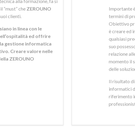
ecnica alla formazione, fa si
 il “must” che
ZEROUNO
Importante è
uoi clienti.
termini di pr
Obiettivo pr
siano in linea con le
è creare ed i
ell’ospitalità ed offrire
qualsiasi pr
ella gestione informatica
suo possesso,
ttivo. Creare valore nelle
relazione alle
e della ZEROUNO
momento il s
delle soluzio
Il risultato 
informatici 
riferimento 
professionisti