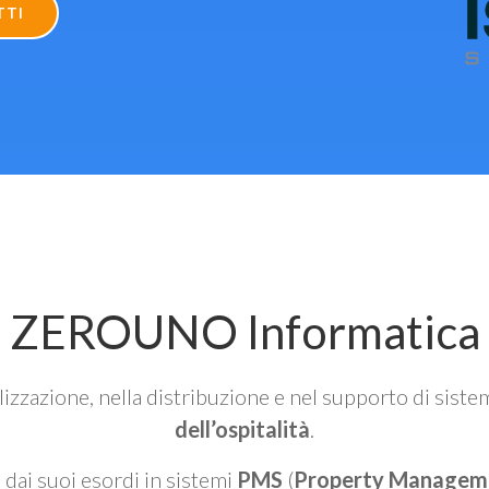
TTI
ZEROUNO Informatica
alizzazione, nella distribuzione e nel supporto di siste
dell’ospitalità
.
n dai suoi esordi in sistemi
PMS
(
Property Managem