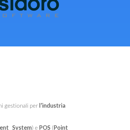
mi gestionali per
l’industria
ent System
) e
POS
(
Point