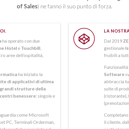
of Sales
) ne fanno il suo punto di forza.
OI.
LA NOSTRA
a
ha operato con due
Dal 2019
ZE
ne Hotel
e
Touchbill
,
gestionale
I
o aree dell’ospitalità,
fruibili a tutt
Funzionalità 
rmatica
ha iniziato la
Software
sv
ite di applicativi di ultima
abbraccia tut
grandi strutture della
suite di pro
i centri benessere
: singole e
(ristorante),
(prenotazion
anguardia come Microsoft
Completano la
et PC, Terminali Orderman,
il cliente, da