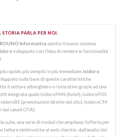
 STORIA PARLA PER NOI.
ROUNO Informatica
adotta il nuovo sistema
sidoro
sviluppato con l’idea di rendere le funzionalità
i.
più rapide, più semplici e più immediate.
Isidoro
iluppato sulla base di queste caratteristiche
to il settore alberghiero e ristorativo grazie ad una
dotti integrata quale IsidoroPMS (hotel), IsidoroPOS
 IsidoroBE (prenotazioni dirette dal sito), IsidoroCM
i dai canali OTA).
 suite, una serie di moduli che ampliano l’offerta per
lle fatture elettroniche al web checkin, dall’analisi dei