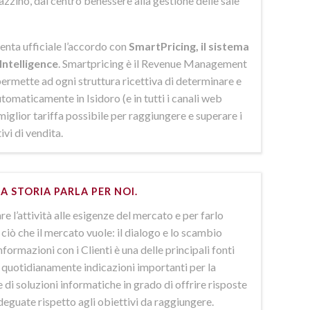
azzino, dal centro benessere alla gestione delle sale
enta ufficiale l’accordo con
SmartPricing, il sistema
Intelligence
. Smartpricing è il Revenue Management
ermette ad ogni struttura ricettiva di determinare e
omaticamente in Isidoro (e in tutti i canali web
 miglior tariffa possibile per raggiungere e superare i
ivi di vendita.
A STORIA PARLA PER NOI.
e l’attività alle esigenze del mercato e per farlo
ciò che il mercato vuole: il dialogo e lo scambio
nformazioni con i Clienti è una delle principali fonti
e quotidianamente indicazioni importanti per la
 di soluzioni informatiche in grado di offrire risposte
deguate rispetto agli obiettivi da raggiungere.