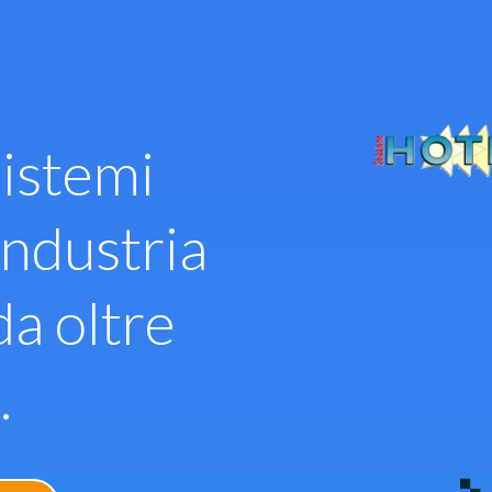
istemi
industria
da oltre
.