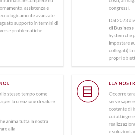
ni informatiche complete ed
costi, al mag
iornamento, assistenza e
congressi.
 tecnologicamente avanzate
Dal 2023 div
deguato supporto in termini di
di Business 
iverse problematiche
System che p
impostare aut
collegati) la
propri obiett
NOI.
LLA NOSTR
allo stesso tempo come
Occorre tarar
a per la creazione di valore
serve sapere 
costante di i
cui attinger
he anima tutta la nostra
realizzazione
are alla
e soluzioni a