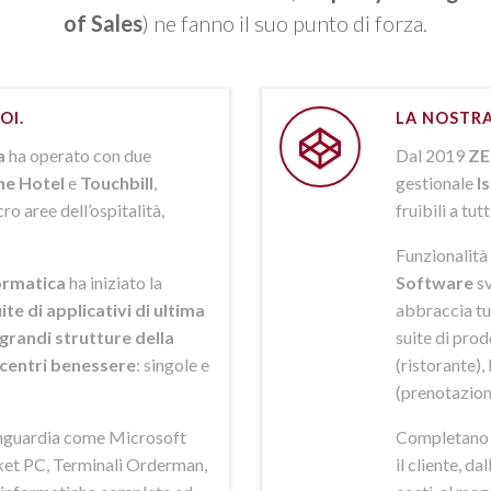
of Sales
) ne fanno il suo punto di forza.
OI.
LA NOSTRA
a
ha operato con due
Dal 2019
ZE
ne Hotel
e
Touchbill
,
gestionale
I
o aree dell’ospitalità,
fruibili a tutt
Funzionalità 
rmatica
ha iniziato la
Software
sv
ite di applicativi di ultima
abbraccia tut
grandi strutture della
suite di pro
i centri benessere
: singole e
(ristorante),
(prenotazion
anguardia come Microsoft
Completano la
et PC, Terminali Orderman,
il cliente, da