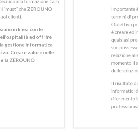
ecnica alla formazione, fa si
 il “must” che
ZEROUNO
Importante è
uoi clienti.
termini di pr
Obiettivo pr
siano in linea con le
è creare ed i
ell’ospitalità ed offrire
qualsiasi pr
ella gestione informatica
suo possesso,
ttivo. Creare valore nelle
relazione alle
e della ZEROUNO
momento il s
delle soluzio
Il risultato 
informatici 
riferimento 
professionisti