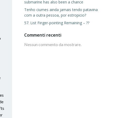
submarine has also been a chance
Tenho ciumes ainda jamais tendo patavina
com a outra pessoa, por estropicio?
57. List Finger-pointing Remaining – ??
Commenti recenti
o
Nessun commento da mostrare.
e
mes
de
fts
er