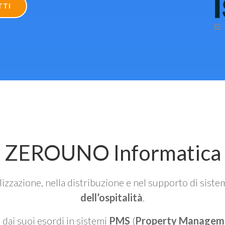
TTI
ZEROUNO Informatica
alizzazione, nella distribuzione e nel supporto di siste
dell’ospitalità
.
n dai suoi esordi in sistemi
PMS
(
Property Managem