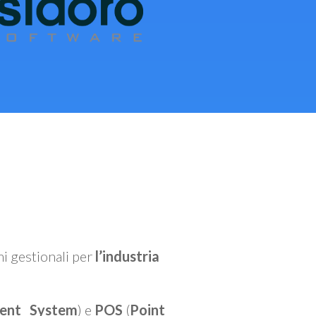
mi gestionali per
l’industria
ent System
) e
POS
(
Point