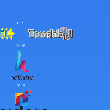
1996
2008
2019