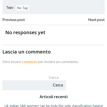
Tags:
No Tag
Navigazione
Navigazione
Previous post
Next post
articoli
articoli
No responses yet
Lascia un commento
Devi essere
connesso
per inviare un commento.
Cerca
Cerca
Articoli recenti
Uk Indian Sikh women can be truly the only classification having