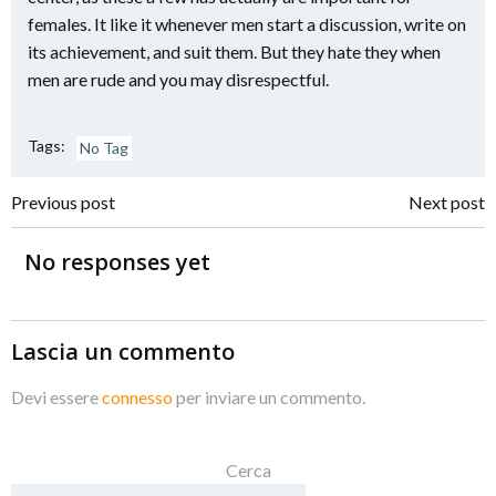
females. It like it whenever men start a discussion, write on
its achievement, and suit them. But they hate they when
men are rude and you may disrespectful.
Tags:
No Tag
Navigazione
Navigazione
Previous post
Next post
articoli
articoli
No responses yet
Lascia un commento
Devi essere
connesso
per inviare un commento.
Cerca