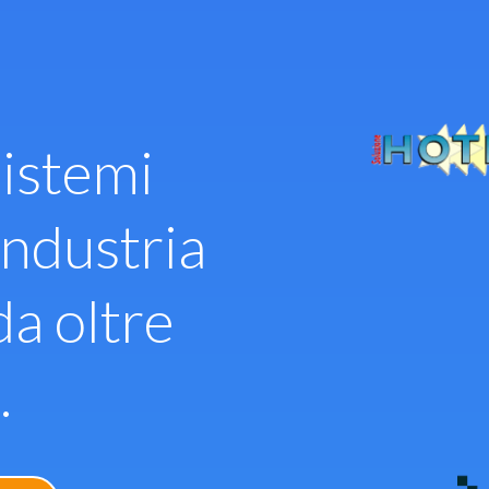
istemi
industria
da oltre
.