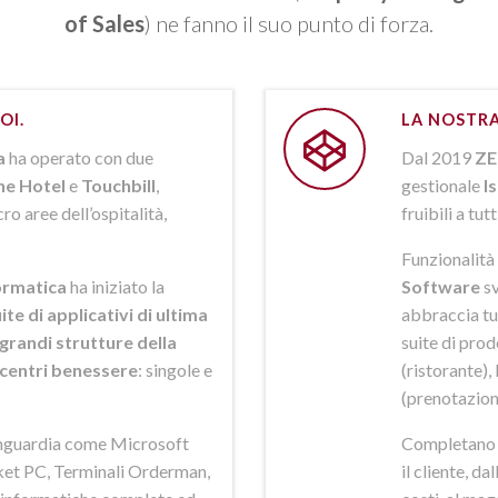
of Sales
) ne fanno il suo punto di forza.
OI.
LA NOSTRA
a
ha operato con due
Dal 2019
ZE
ne Hotel
e
Touchbill
,
gestionale
I
o aree dell’ospitalità,
fruibili a tutt
Funzionalità 
rmatica
ha iniziato la
Software
sv
ite di applicativi di ultima
abbraccia tut
grandi strutture della
suite di pro
i centri benessere
: singole e
(ristorante),
(prenotazion
anguardia come Microsoft
Completano la
et PC, Terminali Orderman,
il cliente, da