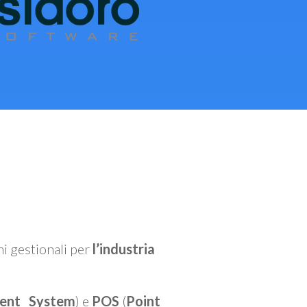
mi gestionali per
l’industria
ent System
) e
POS
(
Point