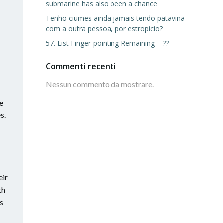
submarine has also been a chance
Tenho ciumes ainda jamais tendo patavina
com a outra pessoa, por estropicio?
57. List Finger-pointing Remaining – ??
Commenti recenti
Nessun commento da mostrare.
ve
s.
eir
th
us