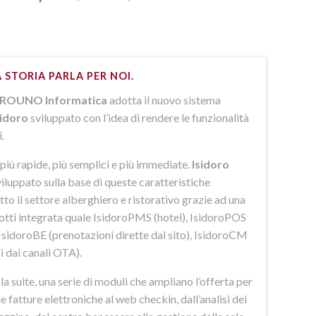
 STORIA PARLA PER NOI.
ROUNO Informatica
adotta il nuovo sistema
sidoro
sviluppato con l’idea di rendere le funzionalità
i.
più rapide, più semplici e più immediate.
Isidoro
iluppato sulla base di queste caratteristiche
to il settore alberghiero e ristorativo grazie ad una
dotti integrata quale IsidoroPMS (hotel), IsidoroPOS
 IsidoroBE (prenotazioni dirette dal sito), IsidoroCM
i dai canali OTA).
 suite, una serie di moduli che ampliano l’offerta per
lle fatture elettroniche al web checkin, dall’analisi dei