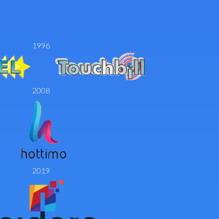
1996
2008
2019