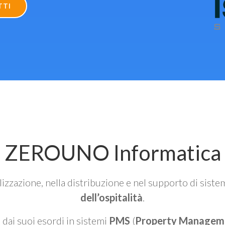
TTI
ZEROUNO Informatica
alizzazione, nella distribuzione e nel supporto di siste
dell’ospitalità
.
n dai suoi esordi in sistemi
PMS
(
Property Managem