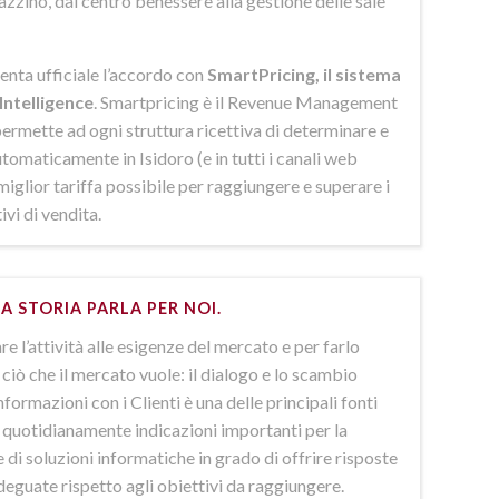
azzino, dal centro benessere alla gestione delle sale
enta ufficiale l’accordo con
SmartPricing, il sistema
Intelligence
. Smartpricing è il Revenue Management
ermette ad ogni struttura ricettiva di determinare e
omaticamente in Isidoro (e in tutti i canali web
 miglior tariffa possibile per raggiungere e superare i
ivi di vendita.
A STORIA PARLA PER NOI.
e l’attività alle esigenze del mercato e per farlo
ciò che il mercato vuole: il dialogo e lo scambio
nformazioni con i Clienti è una delle principali fonti
e quotidianamente indicazioni importanti per la
 di soluzioni informatiche in grado di offrire risposte
deguate rispetto agli obiettivi da raggiungere.