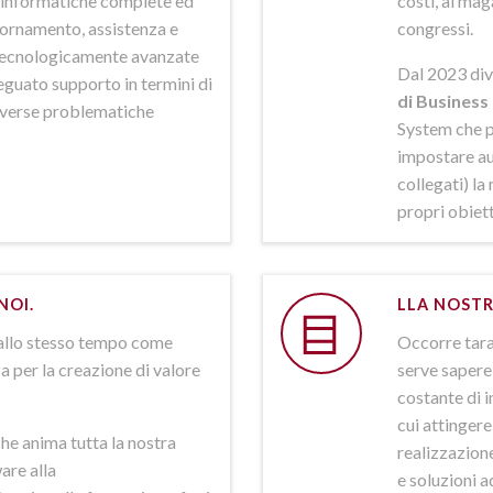
ni informatiche complete ed
costi, al mag
iornamento, assistenza e
congressi.
 tecnologicamente avanzate
Dal 2023 div
deguato supporto in termini di
di Business 
iverse problematiche
System che p
impostare aut
collegati) la
propri obiett
NOI.
LLA NOSTR
allo stesso tempo come
Occorre tarar
a per la creazione di valore
serve sapere 
costante di i
cui attinger
he anima tutta la nostra
realizzazione
are alla
e soluzioni a