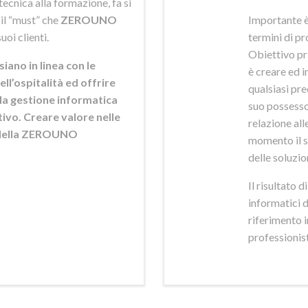
ecnica alla formazione, fa si
 il “must” che
ZEROUNO
Importante è
uoi clienti.
termini di pr
Obiettivo pr
siano in linea con le
è creare ed i
ell’ospitalità ed offrire
qualsiasi pr
ella gestione informatica
suo possesso,
ttivo. Creare valore nelle
relazione alle
e della ZEROUNO
momento il s
delle soluzio
Il risultato 
informatici 
riferimento 
professionisti