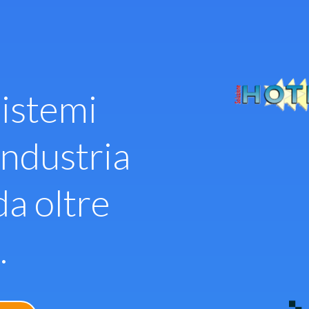
istemi
industria
da oltre
.