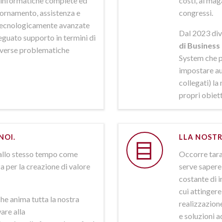
ni informatiche complete ed
costi, al mag
iornamento, assistenza e
congressi.
 tecnologicamente avanzate
Dal 2023 div
deguato supporto in termini di
di Business 
iverse problematiche
System che p
impostare aut
collegati) la
propri obiett
NOI.
LLA NOSTR
allo stesso tempo come
Occorre tarar
a per la creazione di valore
serve sapere 
costante di i
cui attinger
he anima tutta la nostra
realizzazione
are alla
e soluzioni a