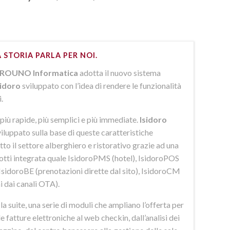
 STORIA PARLA PER NOI.
ROUNO Informatica
adotta il nuovo sistema
sidoro
sviluppato con l’idea di rendere le funzionalità
i.
più rapide, più semplici e più immediate.
Isidoro
iluppato sulla base di queste caratteristiche
to il settore alberghiero e ristorativo grazie ad una
dotti integrata quale IsidoroPMS (hotel), IsidoroPOS
 IsidoroBE (prenotazioni dirette dal sito), IsidoroCM
i dai canali OTA).
 suite, una serie di moduli che ampliano l’offerta per
lle fatture elettroniche al web checkin, dall’analisi dei