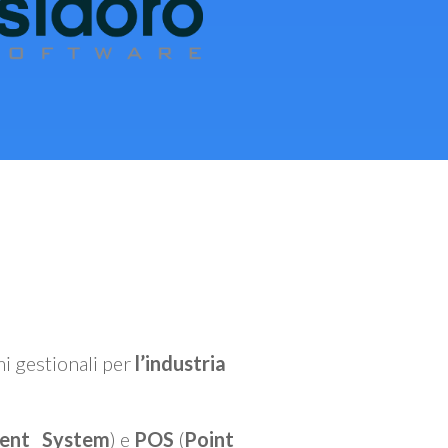
mi gestionali per
l’industria
ent System
) e
POS
(
Point