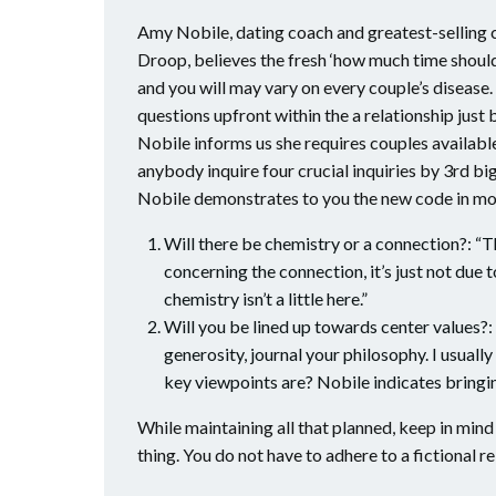
Amy Nobile, dating coach and greatest-selling c
Droop, believes the fresh ‘how much time should
and you will may vary on every couple’s disease.
questions upfront within the a relationship just
Nobile informs us she requires couples availabl
anybody inquire four crucial inquiries by 3rd bi
Nobile demonstrates to you the new code in mor
Will there be chemistry or a connection?: “T
concerning the connection, it’s just not due t
chemistry isn’t a little here.”
Will you be lined up towards center values?: 
generosity, journal your philosophy. I usual
key viewpoints are? Nobile indicates bringin
While maintaining all that planned, keep in min
thing. You do not have to adhere to a fictional r