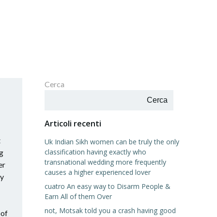
Cerca
Cerca
Articoli recenti
t
Uk Indian Sikh women can be truly the only
classification having exactly who
ng
transnational wedding more frequently
er
causes a higher experienced lover
ay
cuatro An easy way to Disarm People &
Earn All of them Over
not, Motsak told you a crash having good
 of