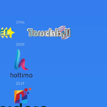
1996
2008
2019