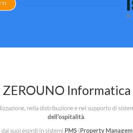
TTI
ZEROUNO Informatica
alizzazione, nella distribuzione e nel supporto di siste
dell’ospitalità
.
n dai suoi esordi in sistemi
PMS
(
Property Managem