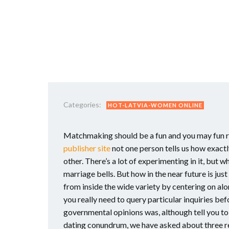
Categories:
HOT-LATVIA-WOMEN ONLINE
Matchmaking should be a fun and you may fun ro
publisher site
not one person tells us how exactly
other. There’s a lot of experimenting in it, but 
marriage bells. But how in the near future is ju
from inside the wide variety by centering on a
you really need to query particular inquiries bef
governmental opinions was, although tell you to 
dating conundrum, we have asked about three res