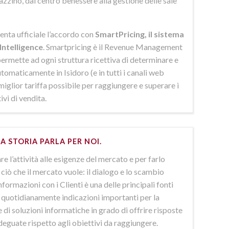
azzino, dal centro benessere alla gestione delle sale
enta ufficiale l’accordo con
SmartPricing, il sistema
Intelligence
. Smartpricing è il Revenue Management
ermette ad ogni struttura ricettiva di determinare e
omaticamente in Isidoro (e in tutti i canali web
 miglior tariffa possibile per raggiungere e superare i
ivi di vendita.
A STORIA PARLA PER NOI.
e l’attività alle esigenze del mercato e per farlo
ciò che il mercato vuole: il dialogo e lo scambio
nformazioni con i Clienti è una delle principali fonti
e quotidianamente indicazioni importanti per la
 di soluzioni informatiche in grado di offrire risposte
deguate rispetto agli obiettivi da raggiungere.