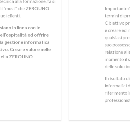
ecnica alla formazione, fa si
 il “must” che
ZEROUNO
Importante è
uoi clienti.
termini di pr
Obiettivo pr
siano in linea con le
è creare ed i
ell’ospitalità ed offrire
qualsiasi pr
ella gestione informatica
suo possesso,
ttivo. Creare valore nelle
relazione alle
e della ZEROUNO
momento il s
delle soluzio
Il risultato 
informatici 
riferimento 
professionisti