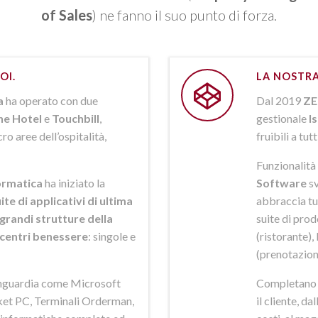
of Sales
) ne fanno il suo punto di forza.
OI.
LA NOSTRA
a
ha operato con due
Dal 2019
ZE
ne Hotel
e
Touchbill
,
gestionale
I
o aree dell’ospitalità,
fruibili a tutt
Funzionalità 
rmatica
ha iniziato la
Software
sv
ite di applicativi di ultima
abbraccia tut
grandi strutture della
suite di pro
i centri benessere
: singole e
(ristorante),
(prenotazion
anguardia come Microsoft
Completano la
et PC, Terminali Orderman,
il cliente, da