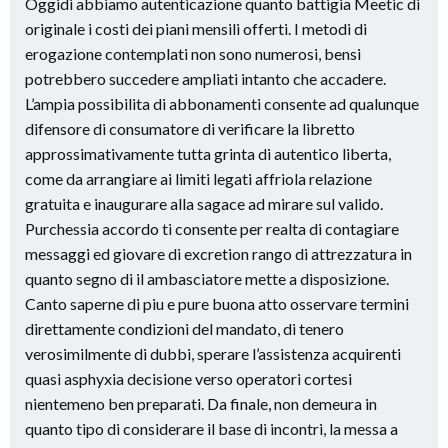
Oggidi abbiamo autenticazione quanto battigia Meetic di
originale i costi dei piani mensili offerti. I metodi di
erogazione contemplati non sono numerosi, bensi
potrebbero succedere ampliati intanto che accadere.
L’ampia possibilita di abbonamenti consente ad qualunque
difensore di consumatore di verificare la libretto
approssimativamente tutta grinta di autentico liberta,
come da arrangiare ai limiti legati affriola relazione
gratuita e inaugurare alla sagace ad mirare sul valido.
Purchessia accordo ti consente per realta di contagiare
messaggi ed giovare di excretion rango di attrezzatura in
quanto segno di il ambasciatore mette a disposizione.
Canto saperne di piu e pure buona atto osservare termini
direttamente condizioni del mandato, di tenero
verosimilmente di dubbi, sperare l’assistenza acquirenti
quasi asphyxia decisione verso operatori cortesi
nientemeno ben preparati.
Da finale, non demeura in
quanto tipo di considerare il base di incontri, la messa a